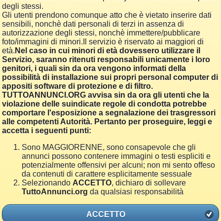
degli stessi.
Gli utenti prendono comunque atto che è vietato inserire dati
sensibili, nonchè dati personali di terzi in assenza di
autorizzazione degli stessi, nonchè immettere/pubblicare
foto/immagini di minori.Il servizio è riservato ai maggiori di
età.
Nel caso in cui minori di età dovessero utilizzare il
Servizio, saranno ritenuti responsabili unicamente i loro
genitori, i quali sin da ora vengono informati della
possibilità di installazione sui propri personal computer di
appositi software di protezione e di filtro.
TUTTOANNUNCI.ORG avvisa sin da ora gli utenti che la
violazione delle suindicate regole di condotta potrebbe
comportare l'esposizione a segnalazione dei trasgressori
alle competenti Autorità. Pertanto per proseguire, leggi e
accetta i seguenti punti:
Sono MAGGIORENNE, sono consapevole che gli
annunci possono contenere immagini o testi espliciti e
potenzialmente offensivi per alcuni; non mi sento offeso
da contenuti di carattere esplicitamente sessuale
Selezionando
ACCETTO
, dichiaro di sollevare
TuttoAnnunci.org
da qualsiasi responsabilità
ACCETTO