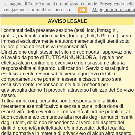
Le pagine di TuttoAnnunci.org utilizzano Cookie. Proseguendo nella
navigazione esprimi il tuo consenso.
Maggiori informazioni
OK
AVVISO LEGALE
I contenuti della presente sezione (testi, foto, immagini,
grafica, materiali audio e video, logotipi, link, URL ecc.), sono
immessi esclusivamente e autonomamente dagli utenti sotto
la loro piena ed esclusiva responsabilità.
L'inclusione degli stessi nel sito non comporta l'approvazione
o l'avallo da parte di TUTTOANNUNCI.ORG, il quale non
effettua alcun controllo preventivo e non si assume alcuna
responsabilità al riguardo; utilizzando il Servizio sarai quindi
esclusivamente responsabile verso ogni terzo di tutti i
comportamenti che porrai in essere; e ciascun terzo sarà
esclusivamente responsabile nei tuoi confronti per
qualsivoglia danno Ti provochi attraverso l'utilizzo del Servizio
stesso.
Tuttoannunci.org, pertanto, non è responsabile, a titolo
meramente esemplificativo e senza alcuna indicazione di
esaustività, della eventuale contrarietà all'ordine pubblico, al
buon costume e/o comunque alla morale degli annunci inseriti
dagli utenti, della non rispondenza al vero, del rispetto dei
diritti di proprietà intellettuale e/o industriale, della legalità,
della normativa in materia di privacy e/o di alcun altro aspetto