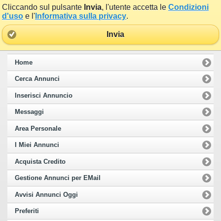
Cliccando sul pulsante
Invia
, l'utente accetta le
Condizioni
d'uso
e l'
Informativa sulla privacy
.
Invia
Home
Cerca Annunci
Inserisci Annuncio
Messaggi
Area Personale
I Miei Annunci
Acquista Credito
Gestione Annunci per EMail
Avvisi Annunci Oggi
Preferiti