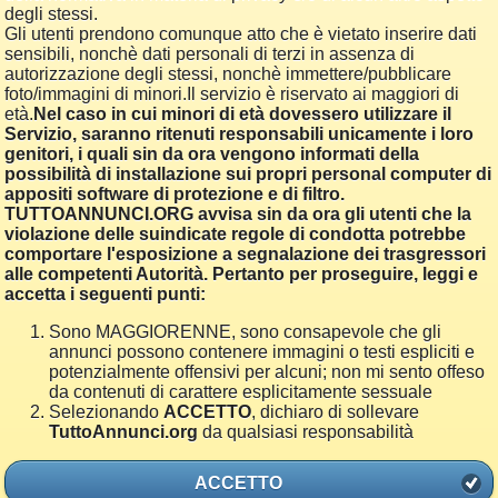
degli stessi.
Gli utenti prendono comunque atto che è vietato inserire dati
sensibili, nonchè dati personali di terzi in assenza di
autorizzazione degli stessi, nonchè immettere/pubblicare
foto/immagini di minori.Il servizio è riservato ai maggiori di
età.
Nel caso in cui minori di età dovessero utilizzare il
Servizio, saranno ritenuti responsabili unicamente i loro
genitori, i quali sin da ora vengono informati della
possibilità di installazione sui propri personal computer di
appositi software di protezione e di filtro.
TUTTOANNUNCI.ORG avvisa sin da ora gli utenti che la
violazione delle suindicate regole di condotta potrebbe
comportare l'esposizione a segnalazione dei trasgressori
alle competenti Autorità. Pertanto per proseguire, leggi e
accetta i seguenti punti:
Sono MAGGIORENNE, sono consapevole che gli
annunci possono contenere immagini o testi espliciti e
potenzialmente offensivi per alcuni; non mi sento offeso
da contenuti di carattere esplicitamente sessuale
Selezionando
ACCETTO
, dichiaro di sollevare
TuttoAnnunci.org
da qualsiasi responsabilità
ACCETTO