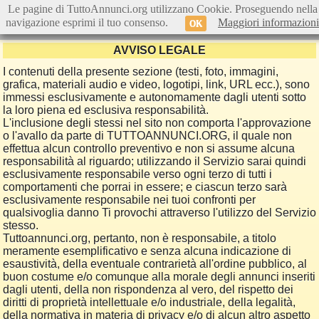
Le pagine di TuttoAnnunci.org utilizzano Cookie. Proseguendo nella
navigazione esprimi il tuo consenso.
Maggiori informazioni
OK
AVVISO LEGALE
I contenuti della presente sezione (testi, foto, immagini,
grafica, materiali audio e video, logotipi, link, URL ecc.), sono
immessi esclusivamente e autonomamente dagli utenti sotto
la loro piena ed esclusiva responsabilità.
L'inclusione degli stessi nel sito non comporta l'approvazione
o l'avallo da parte di TUTTOANNUNCI.ORG, il quale non
effettua alcun controllo preventivo e non si assume alcuna
responsabilità al riguardo; utilizzando il Servizio sarai quindi
esclusivamente responsabile verso ogni terzo di tutti i
comportamenti che porrai in essere; e ciascun terzo sarà
esclusivamente responsabile nei tuoi confronti per
qualsivoglia danno Ti provochi attraverso l'utilizzo del Servizio
stesso.
Tuttoannunci.org, pertanto, non è responsabile, a titolo
meramente esemplificativo e senza alcuna indicazione di
esaustività, della eventuale contrarietà all'ordine pubblico, al
buon costume e/o comunque alla morale degli annunci inseriti
dagli utenti, della non rispondenza al vero, del rispetto dei
diritti di proprietà intellettuale e/o industriale, della legalità,
della normativa in materia di privacy e/o di alcun altro aspetto