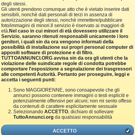
degli stessi.
Gli utenti prendono comunque atto che è vietato inserire dati
sensibili, nonchè dati personali di terzi in assenza di
autorizzazione degli stessi, nonchè immettere/pubblicare
foto/immagini di minori.Il servizio è riservato ai maggiori di
età.
Nel caso in cui minori di età dovessero utilizzare il
Servizio, saranno ritenuti responsabili unicamente i loro
genitori, i quali sin da ora vengono informati della
possibilità di installazione sui propri personal computer di
appositi software di protezione e di filtro.
TUTTOANNUNCI.ORG avvisa sin da ora gli utenti che la
violazione delle suindicate regole di condotta potrebbe
comportare l'esposizione a segnalazione dei trasgressori
alle competenti Autorità. Pertanto per proseguire, leggi e
accetta i seguenti punti:
Sono MAGGIORENNE, sono consapevole che gli
annunci possono contenere immagini o testi espliciti e
potenzialmente offensivi per alcuni; non mi sento offeso
da contenuti di carattere esplicitamente sessuale
Selezionando
ACCETTO
, dichiaro di sollevare
TuttoAnnunci.org
da qualsiasi responsabilità
ACCETTO