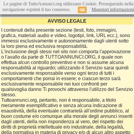
Le pagine di TuttoAnnunci.org utilizzano Cookie. Proseguendo nella
navigazione esprimi il tuo consenso.
Maggiori informazioni
OK
AVVISO LEGALE
I contenuti della presente sezione (testi, foto, immagini,
grafica, materiali audio e video, logotipi, link, URL ecc.), sono
immessi esclusivamente e autonomamente dagli utenti sotto
la loro piena ed esclusiva responsabilità.
L'inclusione degli stessi nel sito non comporta l'approvazione
o l'avallo da parte di TUTTOANNUNCI.ORG, il quale non
effettua alcun controllo preventivo e non si assume alcuna
responsabilità al riguardo; utilizzando il Servizio sarai quindi
esclusivamente responsabile verso ogni terzo di tutti i
comportamenti che porrai in essere; e ciascun terzo sarà
esclusivamente responsabile nei tuoi confronti per
qualsivoglia danno Ti provochi attraverso l'utilizzo del Servizio
stesso.
Tuttoannunci.org, pertanto, non è responsabile, a titolo
meramente esemplificativo e senza alcuna indicazione di
esaustività, della eventuale contrarietà all'ordine pubblico, al
buon costume e/o comunque alla morale degli annunci inseriti
dagli utenti, della non rispondenza al vero, del rispetto dei
diritti di proprietà intellettuale e/o industriale, della legalità,
della normativa in materia di privacy e/o di alcun altro aspetto