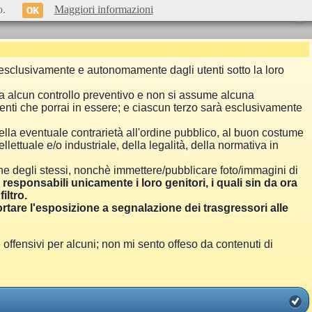
o.
Maggiori informazioni
OK
si esclusivamente e autonomamente dagli utenti sotto la loro
a alcun controllo preventivo e non si assume alcuna
menti che porrai in essere; e ciascun terzo sarà esclusivamente
ella eventuale contrarietà all'ordine pubblico, al buon costume
llettuale e/o industriale, della legalità, della normativa in
one degli stessi, nonchè immettere/pubblicare foto/immagini di
i responsabili unicamente i loro genitori, i quali sin da ora
iltro.
are l'esposizione a segnalazione dei trasgressori alle
ensivi per alcuni; non mi sento offeso da contenuti di