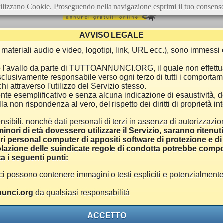
ilizzano Cookie. Proseguendo nella navigazione esprimi il tuo consens
AVVISO LEGALE
ca, materiali audio e video, logotipi, link, URL ecc.), sono immes
e o l'avallo da parte di TUTTOANNUNCI.ORG, il quale non effettu
 esclusivamente responsabile verso ogni terzo di tutti i comporta
i attraverso l'utilizzo del Servizio stesso.
nte esemplificativo e senza alcuna indicazione di esaustività, d
 non rispondenza al vero, del rispetto dei diritti di proprietà inte
nsibili, nonchè dati personali di terzi in assenza di autorizzazi
inori di età dovessero utilizzare il Servizio, saranno ritenut
ri personal computer di appositi software di protezione e di f
azione delle suindicate regole di condotta potrebbe comport
a i seguenti punti:
ono contenere immagini o testi espliciti e potenzialmente off
unci.org
da qualsiasi responsabilità
ACCETTO