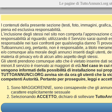
Le pagine di TuttoAnnunci.org ut
I contenuti della presente sezione (testi, foto, immagini, grafi
piena ed esclusiva responsabilità.
L'inclusione degli stessi nel sito non comporta l'approvazion
responsabilità al riguardo; utilizzando il Servizio sarai quindi
responsabile nei tuoi confronti per qualsivoglia danno Ti provoch
Tuttoannunci.org, pertanto, non è responsabile, a titolo merame
e/o comunque alla morale degli annunci inseriti dagli utenti, della
materia di privacy e/o di alcun altro aspetto degli stessi.
Gli utenti prendono comunque atto che è vietato inserire dati se
minori.Il servizio è riservato ai maggiori di età.
Nel caso in cui m
vengono informati della possibilità di installazione sui prop
TUTTOANNUNCI.ORG avvisa sin da ora gli utenti che la viol
competenti Autorità. Pertanto per proseguire, leggi e accett
Sono MAGGIORENNE, sono consapevole che gli annunci poss
carattere esplicitamente sessuale
Selezionando
ACCETTO
, dichiaro di sollevare
TuttoAnn