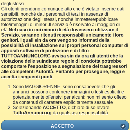
degli stessi.
Gli utenti prendono comunque atto che è vietato inserire dati
sensibili, nonchè dati personali di terzi in assenza di
autorizzazione degli stessi, nonchè immettere/pubblicare
foto/immagini di minori.Il servizio è riservato ai maggiori di
età.
Nel caso in cui minori di età dovessero utilizzare il
Servizio, saranno ritenuti responsabili unicamente i loro
genitori, i quali sin da ora vengono informati della
possibilità di installazione sui propri personal computer di
appositi software di protezione e di filtro.
TUTTOANNUNCI.ORG avvisa sin da ora gli utenti che la
violazione delle suindicate regole di condotta potrebbe
comportare l'esposizione a segnalazione dei trasgressori
alle competenti Autorità. Pertanto per proseguire, leggi e
accetta i seguenti punti:
Sono MAGGIORENNE, sono consapevole che gli
annunci possono contenere immagini o testi espliciti e
potenzialmente offensivi per alcuni; non mi sento offeso
da contenuti di carattere esplicitamente sessuale
Selezionando
ACCETTO
, dichiaro di sollevare
TuttoAnnunci.org
da qualsiasi responsabilità
ACCETTO