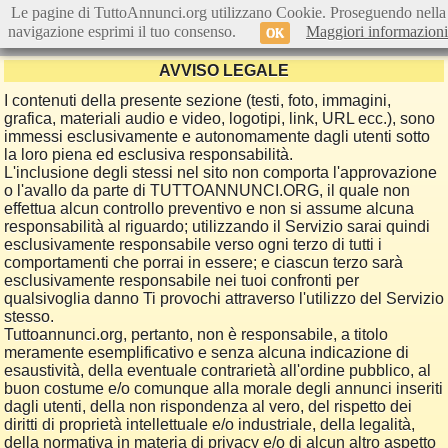
Le pagine di TuttoAnnunci.org utilizzano Cookie. Proseguendo nella
navigazione esprimi il tuo consenso.
Maggiori informazioni
OK
AVVISO LEGALE
I contenuti della presente sezione (testi, foto, immagini,
grafica, materiali audio e video, logotipi, link, URL ecc.), sono
immessi esclusivamente e autonomamente dagli utenti sotto
la loro piena ed esclusiva responsabilità.
L'inclusione degli stessi nel sito non comporta l'approvazione
o l'avallo da parte di TUTTOANNUNCI.ORG, il quale non
effettua alcun controllo preventivo e non si assume alcuna
responsabilità al riguardo; utilizzando il Servizio sarai quindi
esclusivamente responsabile verso ogni terzo di tutti i
comportamenti che porrai in essere; e ciascun terzo sarà
esclusivamente responsabile nei tuoi confronti per
qualsivoglia danno Ti provochi attraverso l'utilizzo del Servizio
stesso.
Tuttoannunci.org, pertanto, non è responsabile, a titolo
meramente esemplificativo e senza alcuna indicazione di
esaustività, della eventuale contrarietà all'ordine pubblico, al
buon costume e/o comunque alla morale degli annunci inseriti
dagli utenti, della non rispondenza al vero, del rispetto dei
diritti di proprietà intellettuale e/o industriale, della legalità,
della normativa in materia di privacy e/o di alcun altro aspetto