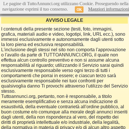
Le pagine di TuttoAnnunci.org utilizzano Cookie. Proseguendo nella
navigazione esprimi il tuo consenso.
Maggiori informazioni
OK
AVVISO LEGALE
I contenuti della presente sezione (testi, foto, immagini,
grafica, materiali audio e video, logotipi, link, URL ecc.), sono
immessi esclusivamente e autonomamente dagli utenti sotto
la loro piena ed esclusiva responsabilità.
L'inclusione degli stessi nel sito non comporta l'approvazione
o l'avallo da parte di TUTTOANNUNCI.ORG, il quale non
effettua alcun controllo preventivo e non si assume alcuna
responsabilità al riguardo; utilizzando il Servizio sarai quindi
esclusivamente responsabile verso ogni terzo di tutti i
comportamenti che porrai in essere; e ciascun terzo sarà
esclusivamente responsabile nei tuoi confronti per
qualsivoglia danno Ti provochi attraverso l'utilizzo del Servizio
stesso.
Tuttoannunci.org, pertanto, non è responsabile, a titolo
meramente esemplificativo e senza alcuna indicazione di
esaustività, della eventuale contrarietà all'ordine pubblico, al
buon costume e/o comunque alla morale degli annunci inseriti
dagli utenti, della non rispondenza al vero, del rispetto dei
diritti di proprietà intellettuale e/o industriale, della legalità,
della normativa in materia di privacy e/o di alcun altro aspetto