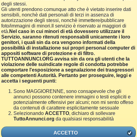
degli stessi.
Gli utenti prendono comunque atto che è vietato inserire dati
sensibili, nonchè dati personali di terzi in assenza di
autorizzazione degli stessi, nonchè immettere/pubblicare
foto/immagini di minori.Il servizio è riservato ai maggiori di
età.
Nel caso in cui minori di età dovessero utilizzare il
Servizio, saranno ritenuti responsabili unicamente i loro
genitori, i quali sin da ora vengono informati della
possibilità di installazione sui propri personal computer di
appositi software di protezione e di filtro.
TUTTOANNUNCI.ORG avvisa sin da ora gli utenti che la
violazione delle suindicate regole di condotta potrebbe
comportare l'esposizione a segnalazione dei trasgressori
alle competenti Autorità. Pertanto per proseguire, leggi e
accetta i seguenti punti:
Sono MAGGIORENNE, sono consapevole che gli
annunci possono contenere immagini o testi espliciti e
potenzialmente offensivi per alcuni; non mi sento offeso
da contenuti di carattere esplicitamente sessuale
Selezionando
ACCETTO
, dichiaro di sollevare
TuttoAnnunci.org
da qualsiasi responsabilità
ACCETTO