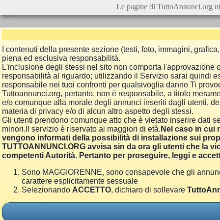
Le pagine di TuttoAnnunci.org ut
I contenuti della presente sezione (testi, foto, immagini, grafi
piena ed esclusiva responsabilità.
L'inclusione degli stessi nel sito non comporta l'approvazion
responsabilità al riguardo; utilizzando il Servizio sarai quindi
responsabile nei tuoi confronti per qualsivoglia danno Ti provoch
Tuttoannunci.org, pertanto, non è responsabile, a titolo merame
e/o comunque alla morale degli annunci inseriti dagli utenti, della
materia di privacy e/o di alcun altro aspetto degli stessi.
Gli utenti prendono comunque atto che è vietato inserire dati se
minori.Il servizio è riservato ai maggiori di età.
Nel caso in cui m
vengono informati della possibilità di installazione sui prop
TUTTOANNUNCI.ORG avvisa sin da ora gli utenti che la viol
competenti Autorità. Pertanto per proseguire, leggi e accett
Sono MAGGIORENNE, sono consapevole che gli annunci poss
carattere esplicitamente sessuale
Selezionando
ACCETTO
, dichiaro di sollevare
TuttoAnn