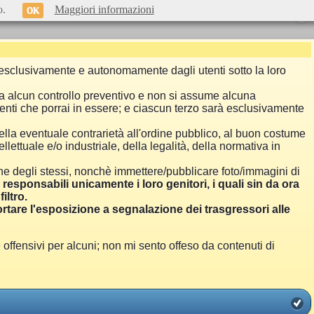
o.
Maggiori informazioni
OK
si esclusivamente e autonomamente dagli utenti sotto la loro
a alcun controllo preventivo e non si assume alcuna
menti che porrai in essere; e ciascun terzo sarà esclusivamente
ella eventuale contrarietà all'ordine pubblico, al buon costume
llettuale e/o industriale, della legalità, della normativa in
one degli stessi, nonchè immettere/pubblicare foto/immagini di
i responsabili unicamente i loro genitori, i quali sin da ora
iltro.
are l'esposizione a segnalazione dei trasgressori alle
ensivi per alcuni; non mi sento offeso da contenuti di