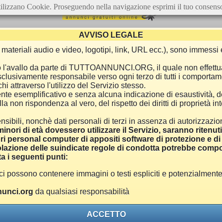
ilizzano Cookie. Proseguendo nella navigazione esprimi il tuo consens
AVVISO LEGALE
ca, materiali audio e video, logotipi, link, URL ecc.), sono immes
e o l'avallo da parte di TUTTOANNUNCI.ORG, il quale non effettu
 esclusivamente responsabile verso ogni terzo di tutti i comporta
i attraverso l'utilizzo del Servizio stesso.
nte esemplificativo e senza alcuna indicazione di esaustività, d
 non rispondenza al vero, del rispetto dei diritti di proprietà inte
nsibili, nonchè dati personali di terzi in assenza di autorizzazi
inori di età dovessero utilizzare il Servizio, saranno ritenut
ri personal computer di appositi software di protezione e di f
azione delle suindicate regole di condotta potrebbe comport
a i seguenti punti:
ono contenere immagini o testi espliciti e potenzialmente off
unci.org
da qualsiasi responsabilità
ACCETTO