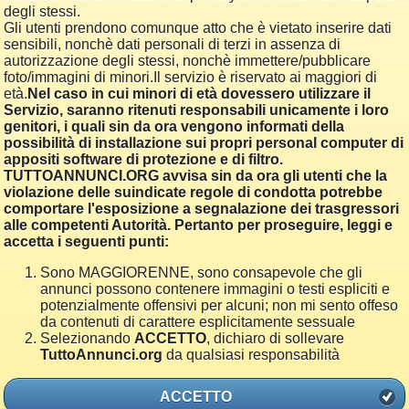
degli stessi.
Gli utenti prendono comunque atto che è vietato inserire dati
sensibili, nonchè dati personali di terzi in assenza di
autorizzazione degli stessi, nonchè immettere/pubblicare
foto/immagini di minori.Il servizio è riservato ai maggiori di
età.
Nel caso in cui minori di età dovessero utilizzare il
Servizio, saranno ritenuti responsabili unicamente i loro
genitori, i quali sin da ora vengono informati della
possibilità di installazione sui propri personal computer di
appositi software di protezione e di filtro.
TUTTOANNUNCI.ORG avvisa sin da ora gli utenti che la
violazione delle suindicate regole di condotta potrebbe
comportare l'esposizione a segnalazione dei trasgressori
alle competenti Autorità. Pertanto per proseguire, leggi e
accetta i seguenti punti:
Sono MAGGIORENNE, sono consapevole che gli
annunci possono contenere immagini o testi espliciti e
potenzialmente offensivi per alcuni; non mi sento offeso
da contenuti di carattere esplicitamente sessuale
Selezionando
ACCETTO
, dichiaro di sollevare
TuttoAnnunci.org
da qualsiasi responsabilità
ACCETTO