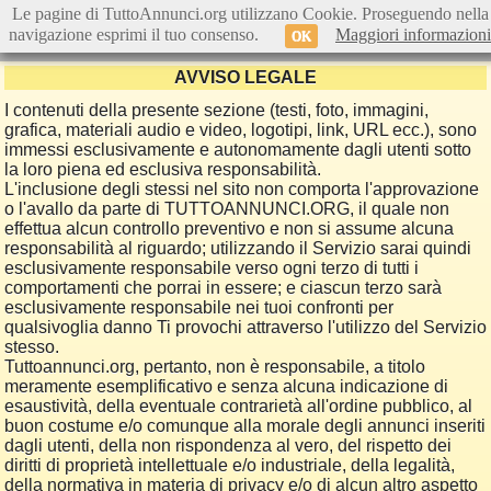
Le pagine di TuttoAnnunci.org utilizzano Cookie. Proseguendo nella
navigazione esprimi il tuo consenso.
Maggiori informazioni
OK
AVVISO LEGALE
I contenuti della presente sezione (testi, foto, immagini,
grafica, materiali audio e video, logotipi, link, URL ecc.), sono
immessi esclusivamente e autonomamente dagli utenti sotto
la loro piena ed esclusiva responsabilità.
L'inclusione degli stessi nel sito non comporta l'approvazione
o l'avallo da parte di TUTTOANNUNCI.ORG, il quale non
effettua alcun controllo preventivo e non si assume alcuna
responsabilità al riguardo; utilizzando il Servizio sarai quindi
esclusivamente responsabile verso ogni terzo di tutti i
comportamenti che porrai in essere; e ciascun terzo sarà
esclusivamente responsabile nei tuoi confronti per
qualsivoglia danno Ti provochi attraverso l'utilizzo del Servizio
stesso.
Tuttoannunci.org, pertanto, non è responsabile, a titolo
meramente esemplificativo e senza alcuna indicazione di
esaustività, della eventuale contrarietà all'ordine pubblico, al
buon costume e/o comunque alla morale degli annunci inseriti
dagli utenti, della non rispondenza al vero, del rispetto dei
diritti di proprietà intellettuale e/o industriale, della legalità,
della normativa in materia di privacy e/o di alcun altro aspetto