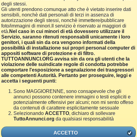
degli stessi.
Gli utenti prendono comunque atto che è vietato inserire dati
sensibili, nonchè dati personali di terzi in assenza di
autorizzazione degli stessi, nonchè immettere/pubblicare
foto/immagini di minori.Il servizio è riservato ai maggiori di
età.
Nel caso in cui minori di età dovessero utilizzare il
Servizio, saranno ritenuti responsabili unicamente i loro
genitori, i quali sin da ora vengono informati della
possibilità di installazione sui propri personal computer di
appositi software di protezione e di filtro.
TUTTOANNUNCI.ORG avvisa sin da ora gli utenti che la
violazione delle suindicate regole di condotta potrebbe
comportare l'esposizione a segnalazione dei trasgressori
alle competenti Autorità. Pertanto per proseguire, leggi e
accetta i seguenti punti:
Sono MAGGIORENNE, sono consapevole che gli
annunci possono contenere immagini o testi espliciti e
potenzialmente offensivi per alcuni; non mi sento offeso
da contenuti di carattere esplicitamente sessuale
Selezionando
ACCETTO
, dichiaro di sollevare
TuttoAnnunci.org
da qualsiasi responsabilità
ACCETTO