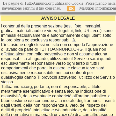
Le pagine di TuttoAnnunci.org utilizzano Cookie. Proseguendo nella
navigazione esprimi il tuo consenso.
Maggiori informazioni
OK
AVVISO LEGALE
I contenuti della presente sezione (testi, foto, immagini,
grafica, materiali audio e video, logotipi, link, URL ecc.), sono
immessi esclusivamente e autonomamente dagli utenti sotto
la loro piena ed esclusiva responsabilità.
L'inclusione degli stessi nel sito non comporta l'approvazione
o l'avallo da parte di TUTTOANNUNCI.ORG, il quale non
effettua alcun controllo preventivo e non si assume alcuna
responsabilità al riguardo; utilizzando il Servizio sarai quindi
esclusivamente responsabile verso ogni terzo di tutti i
comportamenti che porrai in essere; e ciascun terzo sarà
esclusivamente responsabile nei tuoi confronti per
qualsivoglia danno Ti provochi attraverso l'utilizzo del Servizio
stesso.
Tuttoannunci.org, pertanto, non è responsabile, a titolo
meramente esemplificativo e senza alcuna indicazione di
esaustività, della eventuale contrarietà all'ordine pubblico, al
buon costume e/o comunque alla morale degli annunci inseriti
dagli utenti, della non rispondenza al vero, del rispetto dei
diritti di proprietà intellettuale e/o industriale, della legalità,
della normativa in materia di privacy e/o di alcun altro aspetto