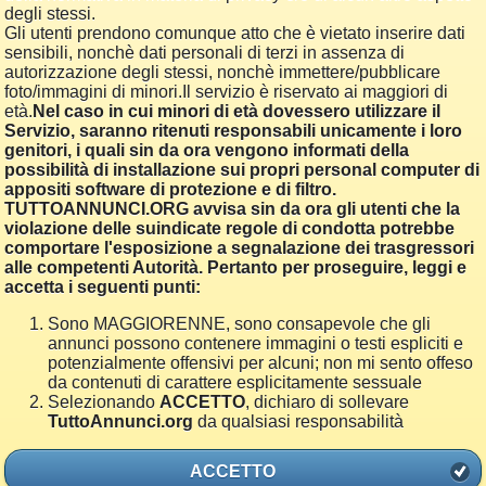
degli stessi.
Gli utenti prendono comunque atto che è vietato inserire dati
sensibili, nonchè dati personali di terzi in assenza di
autorizzazione degli stessi, nonchè immettere/pubblicare
foto/immagini di minori.Il servizio è riservato ai maggiori di
età.
Nel caso in cui minori di età dovessero utilizzare il
Servizio, saranno ritenuti responsabili unicamente i loro
genitori, i quali sin da ora vengono informati della
possibilità di installazione sui propri personal computer di
appositi software di protezione e di filtro.
TUTTOANNUNCI.ORG avvisa sin da ora gli utenti che la
violazione delle suindicate regole di condotta potrebbe
comportare l'esposizione a segnalazione dei trasgressori
alle competenti Autorità. Pertanto per proseguire, leggi e
accetta i seguenti punti:
Sono MAGGIORENNE, sono consapevole che gli
annunci possono contenere immagini o testi espliciti e
potenzialmente offensivi per alcuni; non mi sento offeso
da contenuti di carattere esplicitamente sessuale
Selezionando
ACCETTO
, dichiaro di sollevare
TuttoAnnunci.org
da qualsiasi responsabilità
ACCETTO