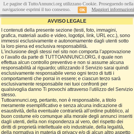
Le pagine di TuttoAnnunci.org utilizzano Cookie. Proseguendo nella
navigazione esprimi il tuo consenso.
Maggiori informazioni
OK
AVVISO LEGALE
I contenuti della presente sezione (testi, foto, immagini,
grafica, materiali audio e video, logotipi, link, URL ecc.), sono
immessi esclusivamente e autonomamente dagli utenti sotto
la loro piena ed esclusiva responsabilità.
L'inclusione degli stessi nel sito non comporta l'approvazione
o l'avallo da parte di TUTTOANNUNCI.ORG, il quale non
effettua alcun controllo preventivo e non si assume alcuna
responsabilità al riguardo; utilizzando il Servizio sarai quindi
esclusivamente responsabile verso ogni terzo di tutti i
comportamenti che porrai in essere; e ciascun terzo sarà
esclusivamente responsabile nei tuoi confronti per
qualsivoglia danno Ti provochi attraverso l'utilizzo del Servizio
stesso.
Tuttoannunci.org, pertanto, non è responsabile, a titolo
meramente esemplificativo e senza alcuna indicazione di
esaustività, della eventuale contrarietà all'ordine pubblico, al
buon costume e/o comunque alla morale degli annunci inseriti
dagli utenti, della non rispondenza al vero, del rispetto dei
diritti di proprietà intellettuale e/o industriale, della legalità,
della normativa in materia di privacy e/o di alcun altro aspetto