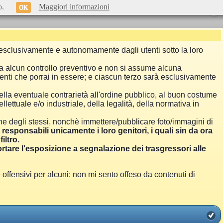
o.
Maggiori informazioni
OK
si esclusivamente e autonomamente dagli utenti sotto la loro
a alcun controllo preventivo e non si assume alcuna
menti che porrai in essere; e ciascun terzo sarà esclusivamente
ella eventuale contrarietà all'ordine pubblico, al buon costume
llettuale e/o industriale, della legalità, della normativa in
one degli stessi, nonchè immettere/pubblicare foto/immagini di
i responsabili unicamente i loro genitori, i quali sin da ora
iltro.
are l'esposizione a segnalazione dei trasgressori alle
ensivi per alcuni; non mi sento offeso da contenuti di