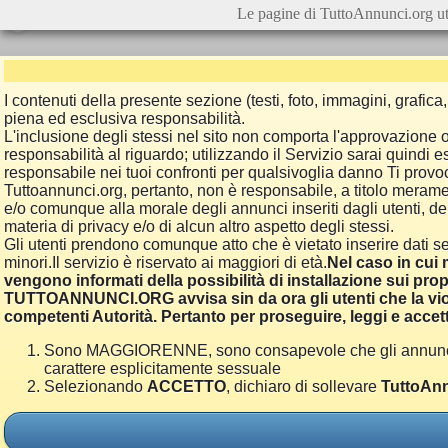
Le pagine di TuttoAnnunci.org ut
I contenuti della presente sezione (testi, foto, immagini, grafi
piena ed esclusiva responsabilità.
L'inclusione degli stessi nel sito non comporta l'approvazion
responsabilità al riguardo; utilizzando il Servizio sarai quindi
responsabile nei tuoi confronti per qualsivoglia danno Ti provoch
Tuttoannunci.org, pertanto, non è responsabile, a titolo merame
e/o comunque alla morale degli annunci inseriti dagli utenti, della
materia di privacy e/o di alcun altro aspetto degli stessi.
Gli utenti prendono comunque atto che è vietato inserire dati se
minori.Il servizio è riservato ai maggiori di età.
Nel caso in cui m
vengono informati della possibilità di installazione sui prop
TUTTOANNUNCI.ORG avvisa sin da ora gli utenti che la viol
competenti Autorità. Pertanto per proseguire, leggi e accett
Sono MAGGIORENNE, sono consapevole che gli annunci poss
carattere esplicitamente sessuale
Selezionando
ACCETTO
, dichiaro di sollevare
TuttoAnn