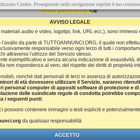
ilizzano Cookie. Proseguendo nella navigazione esprimi il tuo consens
AVVISO LEGALE
ca, materiali audio e video, logotipi, link, URL ecc.), sono immes
e o l'avallo da parte di TUTTOANNUNCI.ORG, il quale non effettu
 esclusivamente responsabile verso ogni terzo di tutti i comporta
i attraverso l'utilizzo del Servizio stesso.
nte esemplificativo e senza alcuna indicazione di esaustività, d
 non rispondenza al vero, del rispetto dei diritti di proprietà inte
nsibili, nonchè dati personali di terzi in assenza di autorizzazi
inori di età dovessero utilizzare il Servizio, saranno ritenut
ri personal computer di appositi software di protezione e di f
azione delle suindicate regole di condotta potrebbe comport
a i seguenti punti:
ono contenere immagini o testi espliciti e potenzialmente off
unci.org
da qualsiasi responsabilità
ACCETTO