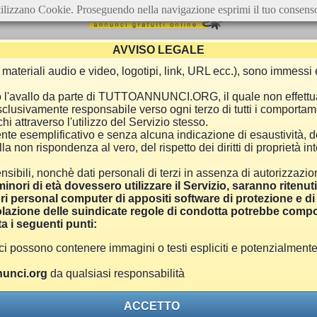
ilizzano Cookie. Proseguendo nella navigazione esprimi il tuo consens
AVVISO LEGALE
ca, materiali audio e video, logotipi, link, URL ecc.), sono immes
e o l'avallo da parte di TUTTOANNUNCI.ORG, il quale non effettu
 esclusivamente responsabile verso ogni terzo di tutti i comporta
i attraverso l'utilizzo del Servizio stesso.
nte esemplificativo e senza alcuna indicazione di esaustività, d
 non rispondenza al vero, del rispetto dei diritti di proprietà inte
nsibili, nonchè dati personali di terzi in assenza di autorizzazi
inori di età dovessero utilizzare il Servizio, saranno ritenut
ri personal computer di appositi software di protezione e di f
azione delle suindicate regole di condotta potrebbe comport
a i seguenti punti:
ono contenere immagini o testi espliciti e potenzialmente off
unci.org
da qualsiasi responsabilità
ACCETTO