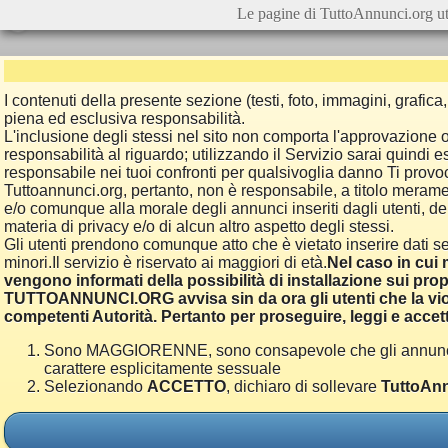
Le pagine di TuttoAnnunci.org ut
I contenuti della presente sezione (testi, foto, immagini, grafi
piena ed esclusiva responsabilità.
L'inclusione degli stessi nel sito non comporta l'approvazion
responsabilità al riguardo; utilizzando il Servizio sarai quindi
responsabile nei tuoi confronti per qualsivoglia danno Ti provoch
Tuttoannunci.org, pertanto, non è responsabile, a titolo merame
e/o comunque alla morale degli annunci inseriti dagli utenti, della
materia di privacy e/o di alcun altro aspetto degli stessi.
Gli utenti prendono comunque atto che è vietato inserire dati se
minori.Il servizio è riservato ai maggiori di età.
Nel caso in cui m
vengono informati della possibilità di installazione sui prop
TUTTOANNUNCI.ORG avvisa sin da ora gli utenti che la viol
competenti Autorità. Pertanto per proseguire, leggi e accett
Sono MAGGIORENNE, sono consapevole che gli annunci poss
carattere esplicitamente sessuale
Selezionando
ACCETTO
, dichiaro di sollevare
TuttoAnn