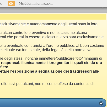
o.
Maggiori informazioni
OK
si esclusivamente e autonomamente dagli utenti sotto la loro
a alcun controllo preventivo e non si assume alcuna
menti che porrai in essere; e ciascun terzo sarà esclusivamente
ella eventuale contrarietà all'ordine pubblico, al buon costume
llettuale e/o industriale, della legalità, della normativa in
one degli stessi, nonchè immettere/pubblicare foto/immagini di
i responsabili unicamente i loro genitori, i quali sin da ora
iltro.
are l'esposizione a segnalazione dei trasgressori alle
ensivi per alcuni; non mi sento offeso da contenuti di