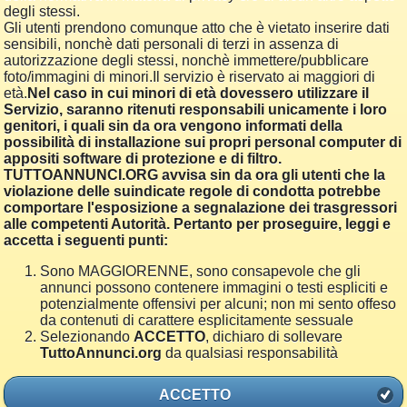
degli stessi.
Gli utenti prendono comunque atto che è vietato inserire dati
sensibili, nonchè dati personali di terzi in assenza di
autorizzazione degli stessi, nonchè immettere/pubblicare
foto/immagini di minori.Il servizio è riservato ai maggiori di
età.
Nel caso in cui minori di età dovessero utilizzare il
Servizio, saranno ritenuti responsabili unicamente i loro
genitori, i quali sin da ora vengono informati della
possibilità di installazione sui propri personal computer di
appositi software di protezione e di filtro.
TUTTOANNUNCI.ORG avvisa sin da ora gli utenti che la
violazione delle suindicate regole di condotta potrebbe
comportare l'esposizione a segnalazione dei trasgressori
alle competenti Autorità. Pertanto per proseguire, leggi e
accetta i seguenti punti:
Sono MAGGIORENNE, sono consapevole che gli
annunci possono contenere immagini o testi espliciti e
potenzialmente offensivi per alcuni; non mi sento offeso
da contenuti di carattere esplicitamente sessuale
Selezionando
ACCETTO
, dichiaro di sollevare
TuttoAnnunci.org
da qualsiasi responsabilità
ACCETTO