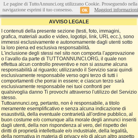
Le pagine di TuttoAnnunci.org utilizzano Cookie. Proseguendo nella
navigazione esprimi il tuo consenso.
Maggiori informazioni
OK
AVVISO LEGALE
I contenuti della presente sezione (testi, foto, immagini,
grafica, materiali audio e video, logotipi, link, URL ecc.), sono
immessi esclusivamente e autonomamente dagli utenti sotto
la loro piena ed esclusiva responsabilità.
L'inclusione degli stessi nel sito non comporta l'approvazione
o l'avallo da parte di TUTTOANNUNCI.ORG, il quale non
effettua alcun controllo preventivo e non si assume alcuna
responsabilità al riguardo; utilizzando il Servizio sarai quindi
esclusivamente responsabile verso ogni terzo di tutti i
comportamenti che porrai in essere; e ciascun terzo sarà
esclusivamente responsabile nei tuoi confronti per
qualsivoglia danno Ti provochi attraverso l'utilizzo del Servizio
stesso.
Tuttoannunci.org, pertanto, non è responsabile, a titolo
meramente esemplificativo e senza alcuna indicazione di
esaustività, della eventuale contrarietà all'ordine pubblico, al
buon costume e/o comunque alla morale degli annunci inseriti
dagli utenti, della non rispondenza al vero, del rispetto dei
diritti di proprietà intellettuale e/o industriale, della legalità,
della normativa in materia di privacy e/o di alcun altro aspetto