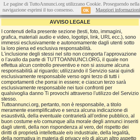
Le pagine di TuttoAnnunci.org utilizzano Cookie. Proseguendo nella
navigazione esprimi il tuo consenso.
Maggiori informazioni
OK
AVVISO LEGALE
I contenuti della presente sezione (testi, foto, immagini,
grafica, materiali audio e video, logotipi, link, URL ecc.), sono
immessi esclusivamente e autonomamente dagli utenti sotto
la loro piena ed esclusiva responsabilità.
L'inclusione degli stessi nel sito non comporta l'approvazione
o l'avallo da parte di TUTTOANNUNCI.ORG, il quale non
effettua alcun controllo preventivo e non si assume alcuna
responsabilità al riguardo; utilizzando il Servizio sarai quindi
esclusivamente responsabile verso ogni terzo di tutti i
comportamenti che porrai in essere; e ciascun terzo sarà
esclusivamente responsabile nei tuoi confronti per
qualsivoglia danno Ti provochi attraverso l'utilizzo del Servizio
stesso.
Tuttoannunci.org, pertanto, non è responsabile, a titolo
meramente esemplificativo e senza alcuna indicazione di
esaustività, della eventuale contrarietà all'ordine pubblico, al
buon costume e/o comunque alla morale degli annunci inseriti
dagli utenti, della non rispondenza al vero, del rispetto dei
diritti di proprietà intellettuale e/o industriale, della legalità,
della normativa in materia di privacy e/o di alcun altro aspetto