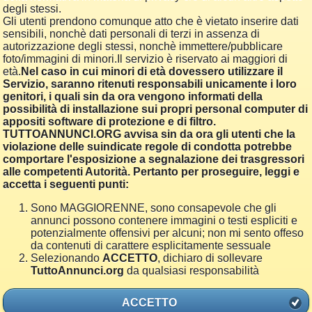
degli stessi.
Gli utenti prendono comunque atto che è vietato inserire dati
sensibili, nonchè dati personali di terzi in assenza di
autorizzazione degli stessi, nonchè immettere/pubblicare
foto/immagini di minori.Il servizio è riservato ai maggiori di
età.
Nel caso in cui minori di età dovessero utilizzare il
Servizio, saranno ritenuti responsabili unicamente i loro
genitori, i quali sin da ora vengono informati della
possibilità di installazione sui propri personal computer di
appositi software di protezione e di filtro.
TUTTOANNUNCI.ORG avvisa sin da ora gli utenti che la
violazione delle suindicate regole di condotta potrebbe
comportare l'esposizione a segnalazione dei trasgressori
alle competenti Autorità. Pertanto per proseguire, leggi e
accetta i seguenti punti:
Sono MAGGIORENNE, sono consapevole che gli
annunci possono contenere immagini o testi espliciti e
potenzialmente offensivi per alcuni; non mi sento offeso
da contenuti di carattere esplicitamente sessuale
Selezionando
ACCETTO
, dichiaro di sollevare
TuttoAnnunci.org
da qualsiasi responsabilità
ACCETTO