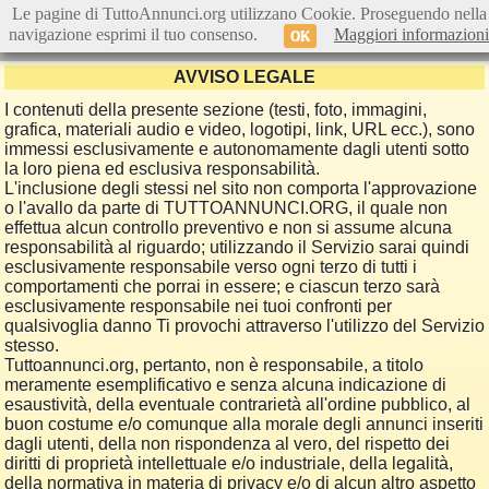
Le pagine di TuttoAnnunci.org utilizzano Cookie. Proseguendo nella
navigazione esprimi il tuo consenso.
Maggiori informazioni
OK
AVVISO LEGALE
I contenuti della presente sezione (testi, foto, immagini,
grafica, materiali audio e video, logotipi, link, URL ecc.), sono
immessi esclusivamente e autonomamente dagli utenti sotto
la loro piena ed esclusiva responsabilità.
L'inclusione degli stessi nel sito non comporta l'approvazione
o l'avallo da parte di TUTTOANNUNCI.ORG, il quale non
effettua alcun controllo preventivo e non si assume alcuna
responsabilità al riguardo; utilizzando il Servizio sarai quindi
esclusivamente responsabile verso ogni terzo di tutti i
comportamenti che porrai in essere; e ciascun terzo sarà
esclusivamente responsabile nei tuoi confronti per
qualsivoglia danno Ti provochi attraverso l'utilizzo del Servizio
stesso.
Tuttoannunci.org, pertanto, non è responsabile, a titolo
meramente esemplificativo e senza alcuna indicazione di
esaustività, della eventuale contrarietà all'ordine pubblico, al
buon costume e/o comunque alla morale degli annunci inseriti
dagli utenti, della non rispondenza al vero, del rispetto dei
diritti di proprietà intellettuale e/o industriale, della legalità,
della normativa in materia di privacy e/o di alcun altro aspetto