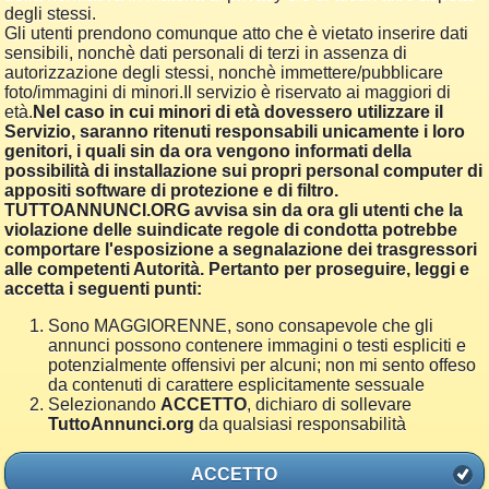
degli stessi.
Gli utenti prendono comunque atto che è vietato inserire dati
sensibili, nonchè dati personali di terzi in assenza di
autorizzazione degli stessi, nonchè immettere/pubblicare
foto/immagini di minori.Il servizio è riservato ai maggiori di
età.
Nel caso in cui minori di età dovessero utilizzare il
Servizio, saranno ritenuti responsabili unicamente i loro
genitori, i quali sin da ora vengono informati della
possibilità di installazione sui propri personal computer di
appositi software di protezione e di filtro.
TUTTOANNUNCI.ORG avvisa sin da ora gli utenti che la
violazione delle suindicate regole di condotta potrebbe
comportare l'esposizione a segnalazione dei trasgressori
alle competenti Autorità. Pertanto per proseguire, leggi e
accetta i seguenti punti:
Sono MAGGIORENNE, sono consapevole che gli
annunci possono contenere immagini o testi espliciti e
potenzialmente offensivi per alcuni; non mi sento offeso
da contenuti di carattere esplicitamente sessuale
Selezionando
ACCETTO
, dichiaro di sollevare
TuttoAnnunci.org
da qualsiasi responsabilità
ACCETTO