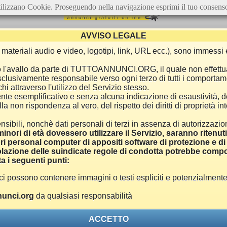
ilizzano Cookie. Proseguendo nella navigazione esprimi il tuo consens
AVVISO LEGALE
ca, materiali audio e video, logotipi, link, URL ecc.), sono immes
e o l'avallo da parte di TUTTOANNUNCI.ORG, il quale non effettu
 esclusivamente responsabile verso ogni terzo di tutti i comporta
i attraverso l'utilizzo del Servizio stesso.
nte esemplificativo e senza alcuna indicazione di esaustività, d
 non rispondenza al vero, del rispetto dei diritti di proprietà inte
nsibili, nonchè dati personali di terzi in assenza di autorizzazi
inori di età dovessero utilizzare il Servizio, saranno ritenut
ri personal computer di appositi software di protezione e di f
azione delle suindicate regole di condotta potrebbe comport
a i seguenti punti:
ono contenere immagini o testi espliciti e potenzialmente off
unci.org
da qualsiasi responsabilità
ACCETTO