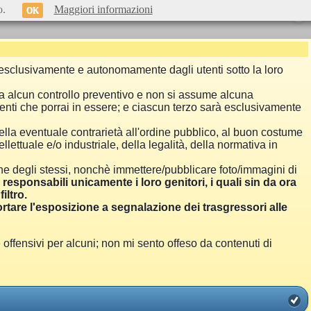
o.
Maggiori informazioni
OK
si esclusivamente e autonomamente dagli utenti sotto la loro
a alcun controllo preventivo e non si assume alcuna
menti che porrai in essere; e ciascun terzo sarà esclusivamente
ella eventuale contrarietà all'ordine pubblico, al buon costume
llettuale e/o industriale, della legalità, della normativa in
one degli stessi, nonchè immettere/pubblicare foto/immagini di
i responsabili unicamente i loro genitori, i quali sin da ora
iltro.
are l'esposizione a segnalazione dei trasgressori alle
ensivi per alcuni; non mi sento offeso da contenuti di