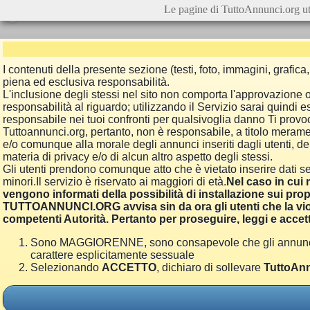
Le pagine di TuttoAnnunci.org ut
I contenuti della presente sezione (testi, foto, immagini, grafi
piena ed esclusiva responsabilità.
L'inclusione degli stessi nel sito non comporta l'approvazion
responsabilità al riguardo; utilizzando il Servizio sarai quindi
responsabile nei tuoi confronti per qualsivoglia danno Ti provoch
Tuttoannunci.org, pertanto, non è responsabile, a titolo merame
e/o comunque alla morale degli annunci inseriti dagli utenti, della
materia di privacy e/o di alcun altro aspetto degli stessi.
Gli utenti prendono comunque atto che è vietato inserire dati se
minori.Il servizio è riservato ai maggiori di età.
Nel caso in cui m
vengono informati della possibilità di installazione sui prop
TUTTOANNUNCI.ORG avvisa sin da ora gli utenti che la viol
competenti Autorità. Pertanto per proseguire, leggi e accett
Sono MAGGIORENNE, sono consapevole che gli annunci poss
carattere esplicitamente sessuale
Selezionando
ACCETTO
, dichiaro di sollevare
TuttoAnn