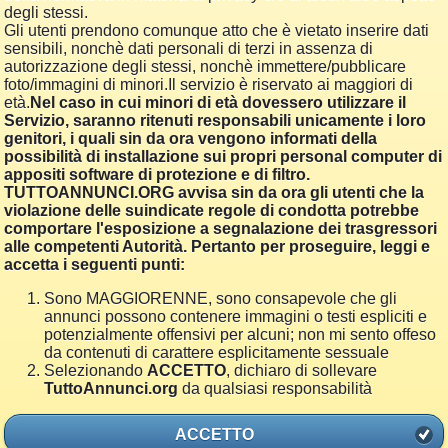
degli stessi.
Gli utenti prendono comunque atto che è vietato inserire dati
sensibili, nonchè dati personali di terzi in assenza di
autorizzazione degli stessi, nonchè immettere/pubblicare
foto/immagini di minori.Il servizio è riservato ai maggiori di
età.
Nel caso in cui minori di età dovessero utilizzare il
Servizio, saranno ritenuti responsabili unicamente i loro
genitori, i quali sin da ora vengono informati della
possibilità di installazione sui propri personal computer di
appositi software di protezione e di filtro.
TUTTOANNUNCI.ORG avvisa sin da ora gli utenti che la
violazione delle suindicate regole di condotta potrebbe
comportare l'esposizione a segnalazione dei trasgressori
alle competenti Autorità. Pertanto per proseguire, leggi e
accetta i seguenti punti:
Sono MAGGIORENNE, sono consapevole che gli
annunci possono contenere immagini o testi espliciti e
potenzialmente offensivi per alcuni; non mi sento offeso
da contenuti di carattere esplicitamente sessuale
Selezionando
ACCETTO
, dichiaro di sollevare
TuttoAnnunci.org
da qualsiasi responsabilità
ACCETTO