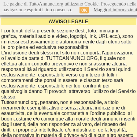
Le pagine di TuttoAnnunci.org utilizzano Cookie. Proseguendo nella
navigazione esprimi il tuo consenso.
Maggiori informazioni
OK
AVVISO LEGALE
I contenuti della presente sezione (testi, foto, immagini,
grafica, materiali audio e video, logotipi, link, URL ecc.), sono
immessi esclusivamente e autonomamente dagli utenti sotto
la loro piena ed esclusiva responsabilità.
L'inclusione degli stessi nel sito non comporta l'approvazione
o l'avallo da parte di TUTTOANNUNCI.ORG, il quale non
effettua alcun controllo preventivo e non si assume alcuna
responsabilità al riguardo; utilizzando il Servizio sarai quindi
esclusivamente responsabile verso ogni terzo di tutti i
comportamenti che porrai in essere; e ciascun terzo sarà
esclusivamente responsabile nei tuoi confronti per
qualsivoglia danno Ti provochi attraverso l'utilizzo del Servizio
stesso.
Tuttoannunci.org, pertanto, non è responsabile, a titolo
meramente esemplificativo e senza alcuna indicazione di
esaustività, della eventuale contrarietà all'ordine pubblico, al
buon costume e/o comunque alla morale degli annunci inseriti
dagli utenti, della non rispondenza al vero, del rispetto dei
diritti di proprietà intellettuale e/o industriale, della legalità,
della normativa in materia di privacy e/o di alcun altro aspetto