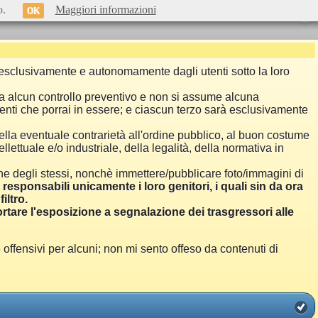
o.
Maggiori informazioni
OK
si esclusivamente e autonomamente dagli utenti sotto la loro
a alcun controllo preventivo e non si assume alcuna
menti che porrai in essere; e ciascun terzo sarà esclusivamente
ella eventuale contrarietà all'ordine pubblico, al buon costume
llettuale e/o industriale, della legalità, della normativa in
one degli stessi, nonchè immettere/pubblicare foto/immagini di
i responsabili unicamente i loro genitori, i quali sin da ora
iltro.
are l'esposizione a segnalazione dei trasgressori alle
ensivi per alcuni; non mi sento offeso da contenuti di