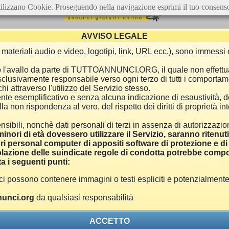
ilizzano Cookie. Proseguendo nella navigazione esprimi il tuo consens
AVVISO LEGALE
ca, materiali audio e video, logotipi, link, URL ecc.), sono immes
e o l'avallo da parte di TUTTOANNUNCI.ORG, il quale non effettu
 esclusivamente responsabile verso ogni terzo di tutti i comporta
i attraverso l'utilizzo del Servizio stesso.
nte esemplificativo e senza alcuna indicazione di esaustività, d
 non rispondenza al vero, del rispetto dei diritti di proprietà inte
nsibili, nonchè dati personali di terzi in assenza di autorizzazi
inori di età dovessero utilizzare il Servizio, saranno ritenut
ri personal computer di appositi software di protezione e di f
azione delle suindicate regole di condotta potrebbe comport
a i seguenti punti:
ono contenere immagini o testi espliciti e potenzialmente off
unci.org
da qualsiasi responsabilità
ACCETTO