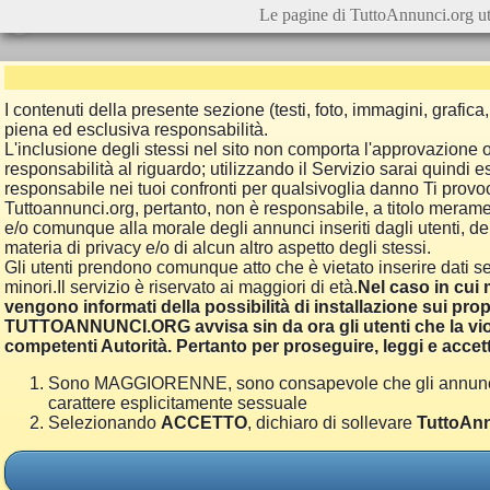
Le pagine di TuttoAnnunci.org ut
I contenuti della presente sezione (testi, foto, immagini, grafi
piena ed esclusiva responsabilità.
L'inclusione degli stessi nel sito non comporta l'approvazion
responsabilità al riguardo; utilizzando il Servizio sarai quindi
responsabile nei tuoi confronti per qualsivoglia danno Ti provoch
Tuttoannunci.org, pertanto, non è responsabile, a titolo merame
e/o comunque alla morale degli annunci inseriti dagli utenti, della
materia di privacy e/o di alcun altro aspetto degli stessi.
Gli utenti prendono comunque atto che è vietato inserire dati se
minori.Il servizio è riservato ai maggiori di età.
Nel caso in cui m
vengono informati della possibilità di installazione sui prop
TUTTOANNUNCI.ORG avvisa sin da ora gli utenti che la viol
competenti Autorità. Pertanto per proseguire, leggi e accett
Sono MAGGIORENNE, sono consapevole che gli annunci poss
carattere esplicitamente sessuale
Selezionando
ACCETTO
, dichiaro di sollevare
TuttoAnn