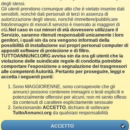
degli stessi.
Gli utenti prendono comunque atto che è vietato inserire dati
sensibili, nonchè dati personali di terzi in assenza di
autorizzazione degli stessi, nonchè immettere/pubblicare
foto/immagini di minori.Il servizio è riservato ai maggiori di
età.
Nel caso in cui minori di età dovessero utilizzare il
Servizio, saranno ritenuti responsabili unicamente i loro
genitori, i quali sin da ora vengono informati della
possibilità di installazione sui propri personal computer di
appositi software di protezione e di filtro.
TUTTOANNUNCI.ORG avvisa sin da ora gli utenti che la
violazione delle suindicate regole di condotta potrebbe
comportare l'esposizione a segnalazione dei trasgressori
alle competenti Autorità. Pertanto per proseguire, leggi e
accetta i seguenti punti:
Sono MAGGIORENNE, sono consapevole che gli
annunci possono contenere immagini o testi espliciti e
potenzialmente offensivi per alcuni; non mi sento offeso
da contenuti di carattere esplicitamente sessuale
Selezionando
ACCETTO
, dichiaro di sollevare
TuttoAnnunci.org
da qualsiasi responsabilità
ACCETTO