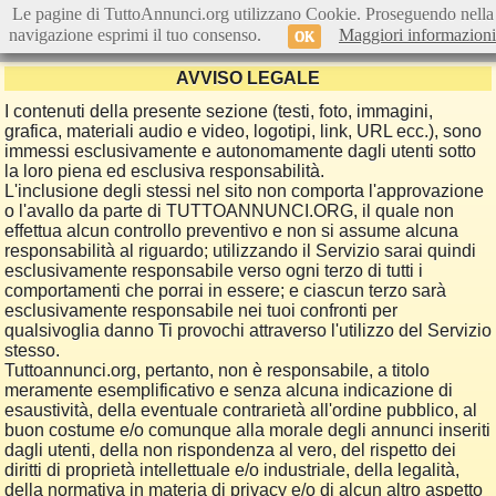
Le pagine di TuttoAnnunci.org utilizzano Cookie. Proseguendo nella
navigazione esprimi il tuo consenso.
Maggiori informazioni
OK
AVVISO LEGALE
I contenuti della presente sezione (testi, foto, immagini,
grafica, materiali audio e video, logotipi, link, URL ecc.), sono
immessi esclusivamente e autonomamente dagli utenti sotto
la loro piena ed esclusiva responsabilità.
L'inclusione degli stessi nel sito non comporta l'approvazione
o l'avallo da parte di TUTTOANNUNCI.ORG, il quale non
effettua alcun controllo preventivo e non si assume alcuna
responsabilità al riguardo; utilizzando il Servizio sarai quindi
esclusivamente responsabile verso ogni terzo di tutti i
comportamenti che porrai in essere; e ciascun terzo sarà
esclusivamente responsabile nei tuoi confronti per
qualsivoglia danno Ti provochi attraverso l'utilizzo del Servizio
stesso.
Tuttoannunci.org, pertanto, non è responsabile, a titolo
meramente esemplificativo e senza alcuna indicazione di
esaustività, della eventuale contrarietà all'ordine pubblico, al
buon costume e/o comunque alla morale degli annunci inseriti
dagli utenti, della non rispondenza al vero, del rispetto dei
diritti di proprietà intellettuale e/o industriale, della legalità,
della normativa in materia di privacy e/o di alcun altro aspetto