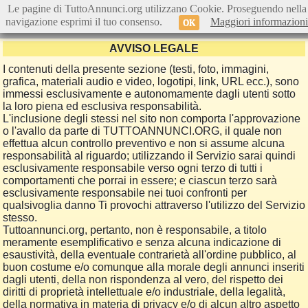
Le pagine di TuttoAnnunci.org utilizzano Cookie. Proseguendo nella
navigazione esprimi il tuo consenso.
Maggiori informazioni
OK
AVVISO LEGALE
I contenuti della presente sezione (testi, foto, immagini,
grafica, materiali audio e video, logotipi, link, URL ecc.), sono
immessi esclusivamente e autonomamente dagli utenti sotto
la loro piena ed esclusiva responsabilità.
L'inclusione degli stessi nel sito non comporta l'approvazione
o l'avallo da parte di TUTTOANNUNCI.ORG, il quale non
effettua alcun controllo preventivo e non si assume alcuna
responsabilità al riguardo; utilizzando il Servizio sarai quindi
esclusivamente responsabile verso ogni terzo di tutti i
comportamenti che porrai in essere; e ciascun terzo sarà
esclusivamente responsabile nei tuoi confronti per
qualsivoglia danno Ti provochi attraverso l'utilizzo del Servizio
stesso.
Tuttoannunci.org, pertanto, non è responsabile, a titolo
meramente esemplificativo e senza alcuna indicazione di
esaustività, della eventuale contrarietà all'ordine pubblico, al
buon costume e/o comunque alla morale degli annunci inseriti
dagli utenti, della non rispondenza al vero, del rispetto dei
diritti di proprietà intellettuale e/o industriale, della legalità,
della normativa in materia di privacy e/o di alcun altro aspetto