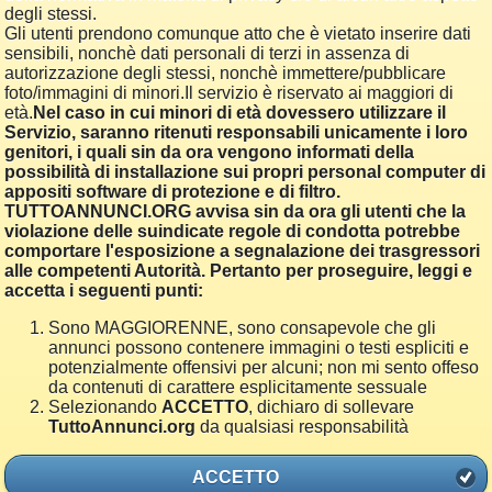
degli stessi.
Gli utenti prendono comunque atto che è vietato inserire dati
sensibili, nonchè dati personali di terzi in assenza di
autorizzazione degli stessi, nonchè immettere/pubblicare
foto/immagini di minori.Il servizio è riservato ai maggiori di
età.
Nel caso in cui minori di età dovessero utilizzare il
Servizio, saranno ritenuti responsabili unicamente i loro
genitori, i quali sin da ora vengono informati della
possibilità di installazione sui propri personal computer di
appositi software di protezione e di filtro.
TUTTOANNUNCI.ORG avvisa sin da ora gli utenti che la
violazione delle suindicate regole di condotta potrebbe
comportare l'esposizione a segnalazione dei trasgressori
alle competenti Autorità. Pertanto per proseguire, leggi e
accetta i seguenti punti:
Sono MAGGIORENNE, sono consapevole che gli
annunci possono contenere immagini o testi espliciti e
potenzialmente offensivi per alcuni; non mi sento offeso
da contenuti di carattere esplicitamente sessuale
Selezionando
ACCETTO
, dichiaro di sollevare
TuttoAnnunci.org
da qualsiasi responsabilità
ACCETTO