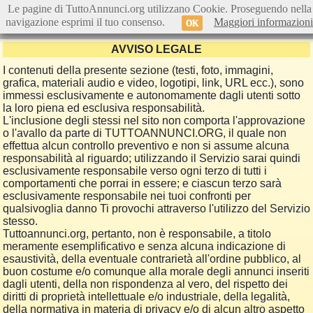
Le pagine di TuttoAnnunci.org utilizzano Cookie. Proseguendo nella
navigazione esprimi il tuo consenso.
Maggiori informazioni
OK
AVVISO LEGALE
I contenuti della presente sezione (testi, foto, immagini,
grafica, materiali audio e video, logotipi, link, URL ecc.), sono
immessi esclusivamente e autonomamente dagli utenti sotto
la loro piena ed esclusiva responsabilità.
L'inclusione degli stessi nel sito non comporta l'approvazione
o l'avallo da parte di TUTTOANNUNCI.ORG, il quale non
effettua alcun controllo preventivo e non si assume alcuna
responsabilità al riguardo; utilizzando il Servizio sarai quindi
esclusivamente responsabile verso ogni terzo di tutti i
comportamenti che porrai in essere; e ciascun terzo sarà
esclusivamente responsabile nei tuoi confronti per
qualsivoglia danno Ti provochi attraverso l'utilizzo del Servizio
stesso.
Tuttoannunci.org, pertanto, non è responsabile, a titolo
meramente esemplificativo e senza alcuna indicazione di
esaustività, della eventuale contrarietà all'ordine pubblico, al
buon costume e/o comunque alla morale degli annunci inseriti
dagli utenti, della non rispondenza al vero, del rispetto dei
diritti di proprietà intellettuale e/o industriale, della legalità,
della normativa in materia di privacy e/o di alcun altro aspetto