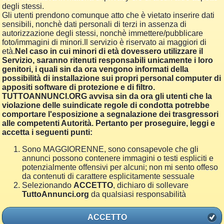
degli stessi.
Gli utenti prendono comunque atto che è vietato inserire dati
sensibili, nonchè dati personali di terzi in assenza di
autorizzazione degli stessi, nonchè immettere/pubblicare
foto/immagini di minori.Il servizio è riservato ai maggiori di
età.
Nel caso in cui minori di età dovessero utilizzare il
Servizio, saranno ritenuti responsabili unicamente i loro
genitori, i quali sin da ora vengono informati della
possibilità di installazione sui propri personal computer di
appositi software di protezione e di filtro.
TUTTOANNUNCI.ORG avvisa sin da ora gli utenti che la
violazione delle suindicate regole di condotta potrebbe
comportare l'esposizione a segnalazione dei trasgressori
alle competenti Autorità. Pertanto per proseguire, leggi e
accetta i seguenti punti:
Sono MAGGIORENNE, sono consapevole che gli
annunci possono contenere immagini o testi espliciti e
potenzialmente offensivi per alcuni; non mi sento offeso
da contenuti di carattere esplicitamente sessuale
Selezionando
ACCETTO
, dichiaro di sollevare
TuttoAnnunci.org
da qualsiasi responsabilità
ACCETTO