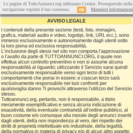
Le pagine di TuttoAnnunci.org utilizzano Cookie. Proseguendo nella
navigazione esprimi il tuo consenso.
Maggiori informazioni
OK
AVVISO LEGALE
I contenuti della presente sezione (testi, foto, immagini,
grafica, materiali audio e video, logotipi, link, URL ecc.), sono
immessi esclusivamente e autonomamente dagli utenti sotto
la loro piena ed esclusiva responsabilità.
L'inclusione degli stessi nel sito non comporta l'approvazione
o l'avallo da parte di TUTTOANNUNCI.ORG, il quale non
effettua alcun controllo preventivo e non si assume alcuna
responsabilità al riguardo; utilizzando il Servizio sarai quindi
esclusivamente responsabile verso ogni terzo di tutti i
comportamenti che porrai in essere; e ciascun terzo sarà
esclusivamente responsabile nei tuoi confronti per
qualsivoglia danno Ti provochi attraverso l'utilizzo del Servizio
stesso.
Tuttoannunci.org, pertanto, non è responsabile, a titolo
meramente esemplificativo e senza alcuna indicazione di
esaustività, della eventuale contrarietà all'ordine pubblico, al
buon costume e/o comunque alla morale degli annunci inseriti
dagli utenti, della non rispondenza al vero, del rispetto dei
diritti di proprietà intellettuale e/o industriale, della legalità,
della normativa in materia di privacy e/o di alcun altro aspetto