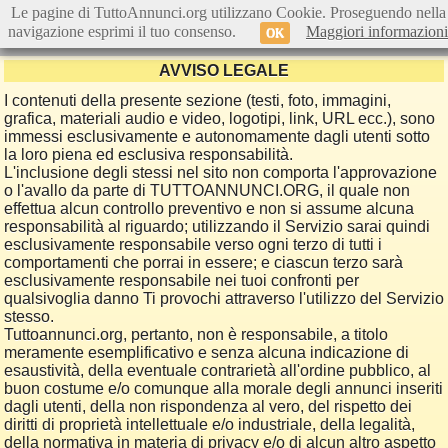
Le pagine di TuttoAnnunci.org utilizzano Cookie. Proseguendo nella
navigazione esprimi il tuo consenso.
Maggiori informazioni
OK
AVVISO LEGALE
I contenuti della presente sezione (testi, foto, immagini,
grafica, materiali audio e video, logotipi, link, URL ecc.), sono
immessi esclusivamente e autonomamente dagli utenti sotto
la loro piena ed esclusiva responsabilità.
L'inclusione degli stessi nel sito non comporta l'approvazione
o l'avallo da parte di TUTTOANNUNCI.ORG, il quale non
effettua alcun controllo preventivo e non si assume alcuna
responsabilità al riguardo; utilizzando il Servizio sarai quindi
esclusivamente responsabile verso ogni terzo di tutti i
comportamenti che porrai in essere; e ciascun terzo sarà
esclusivamente responsabile nei tuoi confronti per
qualsivoglia danno Ti provochi attraverso l'utilizzo del Servizio
stesso.
Tuttoannunci.org, pertanto, non è responsabile, a titolo
meramente esemplificativo e senza alcuna indicazione di
esaustività, della eventuale contrarietà all'ordine pubblico, al
buon costume e/o comunque alla morale degli annunci inseriti
dagli utenti, della non rispondenza al vero, del rispetto dei
diritti di proprietà intellettuale e/o industriale, della legalità,
della normativa in materia di privacy e/o di alcun altro aspetto