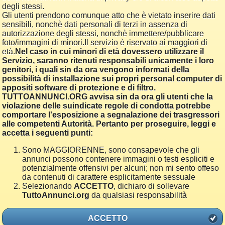
degli stessi.
Gli utenti prendono comunque atto che è vietato inserire dati
sensibili, nonchè dati personali di terzi in assenza di
autorizzazione degli stessi, nonchè immettere/pubblicare
foto/immagini di minori.Il servizio è riservato ai maggiori di
età.
Nel caso in cui minori di età dovessero utilizzare il
Servizio, saranno ritenuti responsabili unicamente i loro
genitori, i quali sin da ora vengono informati della
possibilità di installazione sui propri personal computer di
appositi software di protezione e di filtro.
TUTTOANNUNCI.ORG avvisa sin da ora gli utenti che la
violazione delle suindicate regole di condotta potrebbe
comportare l'esposizione a segnalazione dei trasgressori
alle competenti Autorità. Pertanto per proseguire, leggi e
accetta i seguenti punti:
Sono MAGGIORENNE, sono consapevole che gli
annunci possono contenere immagini o testi espliciti e
potenzialmente offensivi per alcuni; non mi sento offeso
da contenuti di carattere esplicitamente sessuale
Selezionando
ACCETTO
, dichiaro di sollevare
TuttoAnnunci.org
da qualsiasi responsabilità
ACCETTO