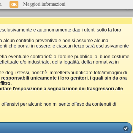
o.
Maggiori informazioni
OK
si esclusivamente e autonomamente dagli utenti sotto la loro
a alcun controllo preventivo e non si assume alcuna
menti che porrai in essere; e ciascun terzo sarà esclusivamente
ella eventuale contrarietà all'ordine pubblico, al buon costume
llettuale e/o industriale, della legalità, della normativa in
one degli stessi, nonchè immettere/pubblicare foto/immagini di
i responsabili unicamente i loro genitori, i quali sin da ora
iltro.
are l'esposizione a segnalazione dei trasgressori alle
ensivi per alcuni; non mi sento offeso da contenuti di