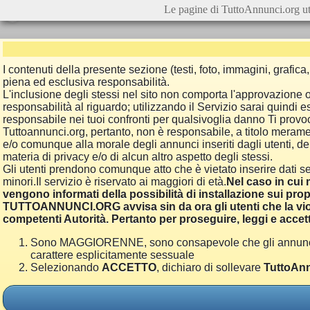
Le pagine di TuttoAnnunci.org ut
I contenuti della presente sezione (testi, foto, immagini, grafi
piena ed esclusiva responsabilità.
L'inclusione degli stessi nel sito non comporta l'approvazion
responsabilità al riguardo; utilizzando il Servizio sarai quindi
responsabile nei tuoi confronti per qualsivoglia danno Ti provoch
Tuttoannunci.org, pertanto, non è responsabile, a titolo merame
e/o comunque alla morale degli annunci inseriti dagli utenti, della
materia di privacy e/o di alcun altro aspetto degli stessi.
Gli utenti prendono comunque atto che è vietato inserire dati se
minori.Il servizio è riservato ai maggiori di età.
Nel caso in cui m
vengono informati della possibilità di installazione sui prop
TUTTOANNUNCI.ORG avvisa sin da ora gli utenti che la viol
competenti Autorità. Pertanto per proseguire, leggi e accett
Sono MAGGIORENNE, sono consapevole che gli annunci poss
carattere esplicitamente sessuale
Selezionando
ACCETTO
, dichiaro di sollevare
TuttoAnn