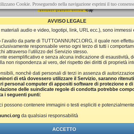
ilizzano Cookie. Proseguendo nella navigazione esprimi il tuo consens
AVVISO LEGALE
ca, materiali audio e video, logotipi, link, URL ecc.), sono immes
e o l'avallo da parte di TUTTOANNUNCI.ORG, il quale non effettu
 esclusivamente responsabile verso ogni terzo di tutti i comporta
i attraverso l'utilizzo del Servizio stesso.
nte esemplificativo e senza alcuna indicazione di esaustività, d
 non rispondenza al vero, del rispetto dei diritti di proprietà inte
nsibili, nonchè dati personali di terzi in assenza di autorizzazi
inori di età dovessero utilizzare il Servizio, saranno ritenut
ri personal computer di appositi software di protezione e di f
azione delle suindicate regole di condotta potrebbe comport
a i seguenti punti:
ono contenere immagini o testi espliciti e potenzialmente off
unci.org
da qualsiasi responsabilità
ACCETTO