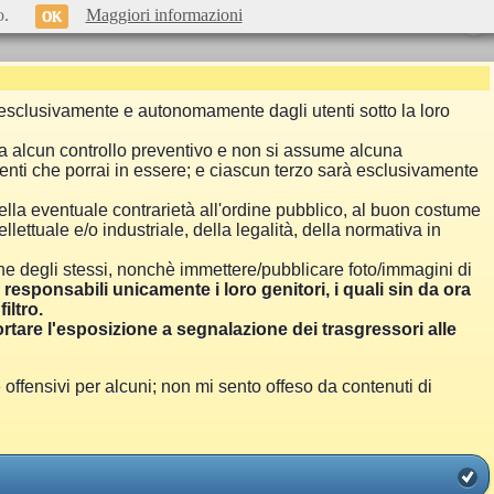
o.
Maggiori informazioni
OK
si esclusivamente e autonomamente dagli utenti sotto la loro
a alcun controllo preventivo e non si assume alcuna
menti che porrai in essere; e ciascun terzo sarà esclusivamente
ella eventuale contrarietà all'ordine pubblico, al buon costume
llettuale e/o industriale, della legalità, della normativa in
one degli stessi, nonchè immettere/pubblicare foto/immagini di
i responsabili unicamente i loro genitori, i quali sin da ora
iltro.
are l'esposizione a segnalazione dei trasgressori alle
ensivi per alcuni; non mi sento offeso da contenuti di