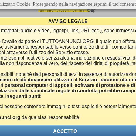
ilizzano Cookie. Proseguendo nella navigazione esprimi il tuo consens
AVVISO LEGALE
ca, materiali audio e video, logotipi, link, URL ecc.), sono immes
e o l'avallo da parte di TUTTOANNUNCI.ORG, il quale non effettu
 esclusivamente responsabile verso ogni terzo di tutti i comporta
i attraverso l'utilizzo del Servizio stesso.
nte esemplificativo e senza alcuna indicazione di esaustività, d
 non rispondenza al vero, del rispetto dei diritti di proprietà inte
nsibili, nonchè dati personali di terzi in assenza di autorizzazi
inori di età dovessero utilizzare il Servizio, saranno ritenut
ri personal computer di appositi software di protezione e di f
azione delle suindicate regole di condotta potrebbe comport
a i seguenti punti:
ono contenere immagini o testi espliciti e potenzialmente off
unci.org
da qualsiasi responsabilità
ACCETTO