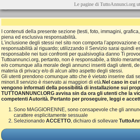
Le pagine di TuttoAnnunci.org ut
I contenuti della presente sezione (testi, foto, immagini, grafi
piena ed esclusiva responsabilità.
L'inclusione degli stessi nel sito non comporta l'approvazion
responsabilità al riguardo; utilizzando il Servizio sarai quindi
responsabile nei tuoi confronti per qualsivoglia danno Ti provoch
Tuttoannunci.org, pertanto, non è responsabile, a titolo merame
e/o comunque alla morale degli annunci inseriti dagli utenti, della
materia di privacy e/o di alcun altro aspetto degli stessi.
Gli utenti prendono comunque atto che è vietato inserire dati se
minori.Il servizio è riservato ai maggiori di età.
Nel caso in cui m
vengono informati della possibilità di installazione sui prop
TUTTOANNUNCI.ORG avvisa sin da ora gli utenti che la viol
competenti Autorità. Pertanto per proseguire, leggi e accett
Sono MAGGIORENNE, sono consapevole che gli annunci poss
carattere esplicitamente sessuale
Selezionando
ACCETTO
, dichiaro di sollevare
TuttoAnn