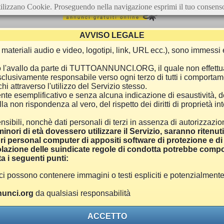
ilizzano Cookie. Proseguendo nella navigazione esprimi il tuo consens
AVVISO LEGALE
ca, materiali audio e video, logotipi, link, URL ecc.), sono immes
e o l'avallo da parte di TUTTOANNUNCI.ORG, il quale non effettu
 esclusivamente responsabile verso ogni terzo di tutti i comporta
i attraverso l'utilizzo del Servizio stesso.
nte esemplificativo e senza alcuna indicazione di esaustività, d
 non rispondenza al vero, del rispetto dei diritti di proprietà inte
nsibili, nonchè dati personali di terzi in assenza di autorizzazi
inori di età dovessero utilizzare il Servizio, saranno ritenut
ri personal computer di appositi software di protezione e di f
azione delle suindicate regole di condotta potrebbe comport
a i seguenti punti:
ono contenere immagini o testi espliciti e potenzialmente off
unci.org
da qualsiasi responsabilità
ACCETTO