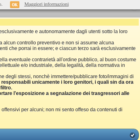
o.
Maggiori informazioni
OK
si esclusivamente e autonomamente dagli utenti sotto la loro
a alcun controllo preventivo e non si assume alcuna
menti che porrai in essere; e ciascun terzo sarà esclusivamente
ella eventuale contrarietà all'ordine pubblico, al buon costume
llettuale e/o industriale, della legalità, della normativa in
one degli stessi, nonchè immettere/pubblicare foto/immagini di
i responsabili unicamente i loro genitori, i quali sin da ora
iltro.
are l'esposizione a segnalazione dei trasgressori alle
ensivi per alcuni; non mi sento offeso da contenuti di