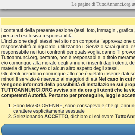
Le pagine di TuttoAnnunci.org ut
I contenuti della presente sezione (testi, foto, immagini, grafi
piena ed esclusiva responsabilità.
L'inclusione degli stessi nel sito non comporta l'approvazion
responsabilità al riguardo; utilizzando il Servizio sarai quindi
responsabile nei tuoi confronti per qualsivoglia danno Ti provoch
Tuttoannunci.org, pertanto, non è responsabile, a titolo merame
e/o comunque alla morale degli annunci inseriti dagli utenti, della
materia di privacy e/o di alcun altro aspetto degli stessi.
Gli utenti prendono comunque atto che è vietato inserire dati se
minori.Il servizio è riservato ai maggiori di età.
Nel caso in cui m
vengono informati della possibilità di installazione sui prop
TUTTOANNUNCI.ORG avvisa sin da ora gli utenti che la viol
competenti Autorità. Pertanto per proseguire, leggi e accett
Sono MAGGIORENNE, sono consapevole che gli annunci poss
carattere esplicitamente sessuale
Selezionando
ACCETTO
, dichiaro di sollevare
TuttoAnn