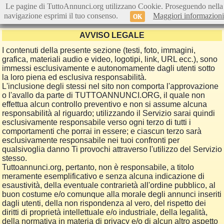
Le pagine di TuttoAnnunci.org utilizzano Cookie. Proseguendo nella
navigazione esprimi il tuo consenso.
Maggiori informazioni
OK
AVVISO LEGALE
I contenuti della presente sezione (testi, foto, immagini,
grafica, materiali audio e video, logotipi, link, URL ecc.), sono
immessi esclusivamente e autonomamente dagli utenti sotto
la loro piena ed esclusiva responsabilità.
L'inclusione degli stessi nel sito non comporta l'approvazione
o l'avallo da parte di TUTTOANNUNCI.ORG, il quale non
effettua alcun controllo preventivo e non si assume alcuna
responsabilità al riguardo; utilizzando il Servizio sarai quindi
esclusivamente responsabile verso ogni terzo di tutti i
comportamenti che porrai in essere; e ciascun terzo sarà
esclusivamente responsabile nei tuoi confronti per
qualsivoglia danno Ti provochi attraverso l'utilizzo del Servizio
stesso.
Tuttoannunci.org, pertanto, non è responsabile, a titolo
meramente esemplificativo e senza alcuna indicazione di
esaustività, della eventuale contrarietà all'ordine pubblico, al
buon costume e/o comunque alla morale degli annunci inseriti
dagli utenti, della non rispondenza al vero, del rispetto dei
diritti di proprietà intellettuale e/o industriale, della legalità,
della normativa in materia di privacy e/o di alcun altro aspetto