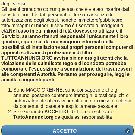
degli stessi.
Gli utenti prendono comunque atto che è vietato inserire dati
sensibili, nonchè dati personali di terzi in assenza di
autorizzazione degli stessi, nonchè immettere/pubblicare
foto/immagini di minori.Il servizio è riservato ai maggiori di
età.
Nel caso in cui minori di età dovessero utilizzare il
Servizio, saranno ritenuti responsabili unicamente i loro
genitori, i quali sin da ora vengono informati della
possibilità di installazione sui propri personal computer di
appositi software di protezione e di filtro.
TUTTOANNUNCI.ORG avvisa sin da ora gli utenti che la
violazione delle suindicate regole di condotta potrebbe
comportare l'esposizione a segnalazione dei trasgressori
alle competenti Autorità. Pertanto per proseguire, leggi e
accetta i seguenti punti:
Sono MAGGIORENNE, sono consapevole che gli
annunci possono contenere immagini o testi espliciti e
potenzialmente offensivi per alcuni; non mi sento offeso
da contenuti di carattere esplicitamente sessuale
Selezionando
ACCETTO
, dichiaro di sollevare
TuttoAnnunci.org
da qualsiasi responsabilità
ACCETTO