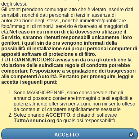
degli stessi.
Gli utenti prendono comunque atto che è vietato inserire dati
sensibili, nonchè dati personali di terzi in assenza di
autorizzazione degli stessi, nonchè immettere/pubblicare
foto/immagini di minori.Il servizio è riservato ai maggiori di
età.
Nel caso in cui minori di età dovessero utilizzare il
Servizio, saranno ritenuti responsabili unicamente i loro
genitori, i quali sin da ora vengono informati della
possibilità di installazione sui propri personal computer di
appositi software di protezione e di filtro.
TUTTOANNUNCI.ORG avvisa sin da ora gli utenti che la
violazione delle suindicate regole di condotta potrebbe
comportare l'esposizione a segnalazione dei trasgressori
alle competenti Autorità. Pertanto per proseguire, leggi e
accetta i seguenti punti:
Sono MAGGIORENNE, sono consapevole che gli
annunci possono contenere immagini o testi espliciti e
potenzialmente offensivi per alcuni; non mi sento offeso
da contenuti di carattere esplicitamente sessuale
Selezionando
ACCETTO
, dichiaro di sollevare
TuttoAnnunci.org
da qualsiasi responsabilità
ACCETTO