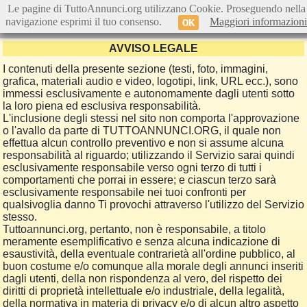
Le pagine di TuttoAnnunci.org utilizzano Cookie. Proseguendo nella
navigazione esprimi il tuo consenso.
Maggiori informazioni
OK
AVVISO LEGALE
I contenuti della presente sezione (testi, foto, immagini,
grafica, materiali audio e video, logotipi, link, URL ecc.), sono
immessi esclusivamente e autonomamente dagli utenti sotto
la loro piena ed esclusiva responsabilità.
L'inclusione degli stessi nel sito non comporta l'approvazione
o l'avallo da parte di TUTTOANNUNCI.ORG, il quale non
effettua alcun controllo preventivo e non si assume alcuna
responsabilità al riguardo; utilizzando il Servizio sarai quindi
esclusivamente responsabile verso ogni terzo di tutti i
comportamenti che porrai in essere; e ciascun terzo sarà
esclusivamente responsabile nei tuoi confronti per
qualsivoglia danno Ti provochi attraverso l'utilizzo del Servizio
stesso.
Tuttoannunci.org, pertanto, non è responsabile, a titolo
meramente esemplificativo e senza alcuna indicazione di
esaustività, della eventuale contrarietà all'ordine pubblico, al
buon costume e/o comunque alla morale degli annunci inseriti
dagli utenti, della non rispondenza al vero, del rispetto dei
diritti di proprietà intellettuale e/o industriale, della legalità,
della normativa in materia di privacy e/o di alcun altro aspetto