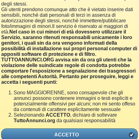
degli stessi.
Gli utenti prendono comunque atto che è vietato inserire dati
sensibili, nonchè dati personali di terzi in assenza di
autorizzazione degli stessi, nonchè immettere/pubblicare
foto/immagini di minori.Il servizio è riservato ai maggiori di
età.
Nel caso in cui minori di età dovessero utilizzare il
Servizio, saranno ritenuti responsabili unicamente i loro
genitori, i quali sin da ora vengono informati della
possibilità di installazione sui propri personal computer di
appositi software di protezione e di filtro.
TUTTOANNUNCI.ORG avvisa sin da ora gli utenti che la
violazione delle suindicate regole di condotta potrebbe
comportare l'esposizione a segnalazione dei trasgressori
alle competenti Autorità. Pertanto per proseguire, leggi e
accetta i seguenti punti:
Sono MAGGIORENNE, sono consapevole che gli
annunci possono contenere immagini o testi espliciti e
potenzialmente offensivi per alcuni; non mi sento offeso
da contenuti di carattere esplicitamente sessuale
Selezionando
ACCETTO
, dichiaro di sollevare
TuttoAnnunci.org
da qualsiasi responsabilità
ACCETTO