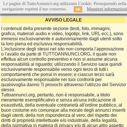
Le pagine di TuttoAnnunci.org utilizzano Cookie. Proseguendo nella
navigazione esprimi il tuo consenso.
Maggiori informazioni
OK
AVVISO LEGALE
I contenuti della presente sezione (testi, foto, immagini,
grafica, materiali audio e video, logotipi, link, URL ecc.), sono
immessi esclusivamente e autonomamente dagli utenti sotto
la loro piena ed esclusiva responsabilità.
L'inclusione degli stessi nel sito non comporta l'approvazione
o l'avallo da parte di TUTTOANNUNCI.ORG, il quale non
effettua alcun controllo preventivo e non si assume alcuna
responsabilità al riguardo; utilizzando il Servizio sarai quindi
esclusivamente responsabile verso ogni terzo di tutti i
comportamenti che porrai in essere; e ciascun terzo sarà
esclusivamente responsabile nei tuoi confronti per
qualsivoglia danno Ti provochi attraverso l'utilizzo del Servizio
stesso.
Tuttoannunci.org, pertanto, non è responsabile, a titolo
meramente esemplificativo e senza alcuna indicazione di
esaustività, della eventuale contrarietà all'ordine pubblico, al
buon costume e/o comunque alla morale degli annunci inseriti
dagli utenti, della non rispondenza al vero, del rispetto dei
diritti di proprietà intellettuale e/o industriale, della legalità,
della normativa in materia di privacy e/o di alcun altro aspetto