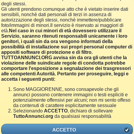
degli stessi.
Gli utenti prendono comunque atto che è vietato inserire dati
sensibili, nonchè dati personali di terzi in assenza di
autorizzazione degli stessi, nonchè immettere/pubblicare
foto/immagini di minori.Il servizio è riservato ai maggiori di
età.
Nel caso in cui minori di età dovessero utilizzare il
Servizio, saranno ritenuti responsabili unicamente i loro
genitori, i quali sin da ora vengono informati della
possibilità di installazione sui propri personal computer di
appositi software di protezione e di filtro.
TUTTOANNUNCI.ORG avvisa sin da ora gli utenti che la
violazione delle suindicate regole di condotta potrebbe
comportare l'esposizione a segnalazione dei trasgressori
alle competenti Autorità. Pertanto per proseguire, leggi e
accetta i seguenti punti:
Sono MAGGIORENNE, sono consapevole che gli
annunci possono contenere immagini o testi espliciti e
potenzialmente offensivi per alcuni; non mi sento offeso
da contenuti di carattere esplicitamente sessuale
Selezionando
ACCETTO
, dichiaro di sollevare
TuttoAnnunci.org
da qualsiasi responsabilità
ACCETTO