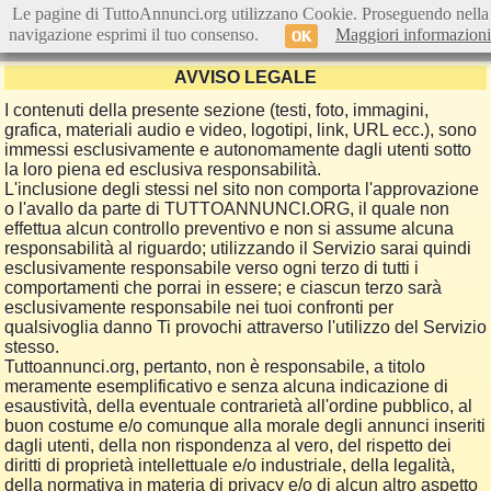
Le pagine di TuttoAnnunci.org utilizzano Cookie. Proseguendo nella
navigazione esprimi il tuo consenso.
Maggiori informazioni
OK
AVVISO LEGALE
I contenuti della presente sezione (testi, foto, immagini,
grafica, materiali audio e video, logotipi, link, URL ecc.), sono
immessi esclusivamente e autonomamente dagli utenti sotto
la loro piena ed esclusiva responsabilità.
L'inclusione degli stessi nel sito non comporta l'approvazione
o l'avallo da parte di TUTTOANNUNCI.ORG, il quale non
effettua alcun controllo preventivo e non si assume alcuna
responsabilità al riguardo; utilizzando il Servizio sarai quindi
esclusivamente responsabile verso ogni terzo di tutti i
comportamenti che porrai in essere; e ciascun terzo sarà
esclusivamente responsabile nei tuoi confronti per
qualsivoglia danno Ti provochi attraverso l'utilizzo del Servizio
stesso.
Tuttoannunci.org, pertanto, non è responsabile, a titolo
meramente esemplificativo e senza alcuna indicazione di
esaustività, della eventuale contrarietà all'ordine pubblico, al
buon costume e/o comunque alla morale degli annunci inseriti
dagli utenti, della non rispondenza al vero, del rispetto dei
diritti di proprietà intellettuale e/o industriale, della legalità,
della normativa in materia di privacy e/o di alcun altro aspetto