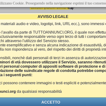
ilizzano Cookie. Proseguendo nella navigazione esprimi il tuo consens
AVVISO LEGALE
ca, materiali audio e video, logotipi, link, URL ecc.), sono immes
e o l'avallo da parte di TUTTOANNUNCI.ORG, il quale non effettu
 esclusivamente responsabile verso ogni terzo di tutti i comporta
i attraverso l'utilizzo del Servizio stesso.
nte esemplificativo e senza alcuna indicazione di esaustività, d
 non rispondenza al vero, del rispetto dei diritti di proprietà inte
nsibili, nonchè dati personali di terzi in assenza di autorizzazi
inori di età dovessero utilizzare il Servizio, saranno ritenut
ri personal computer di appositi software di protezione e di f
azione delle suindicate regole di condotta potrebbe comport
a i seguenti punti:
ono contenere immagini o testi espliciti e potenzialmente off
unci.org
da qualsiasi responsabilità
ACCETTO