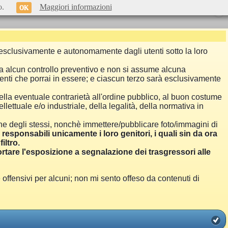
o.
Maggiori informazioni
OK
si esclusivamente e autonomamente dagli utenti sotto la loro
a alcun controllo preventivo e non si assume alcuna
menti che porrai in essere; e ciascun terzo sarà esclusivamente
ella eventuale contrarietà all'ordine pubblico, al buon costume
llettuale e/o industriale, della legalità, della normativa in
one degli stessi, nonchè immettere/pubblicare foto/immagini di
i responsabili unicamente i loro genitori, i quali sin da ora
iltro.
are l'esposizione a segnalazione dei trasgressori alle
ensivi per alcuni; non mi sento offeso da contenuti di