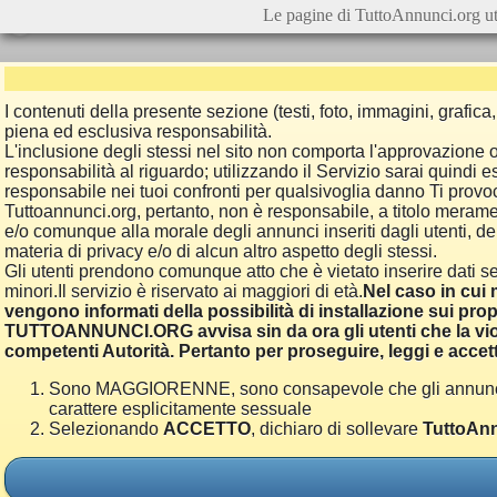
Le pagine di TuttoAnnunci.org ut
I contenuti della presente sezione (testi, foto, immagini, grafi
piena ed esclusiva responsabilità.
L'inclusione degli stessi nel sito non comporta l'approvazion
responsabilità al riguardo; utilizzando il Servizio sarai quindi
responsabile nei tuoi confronti per qualsivoglia danno Ti provoch
Tuttoannunci.org, pertanto, non è responsabile, a titolo merame
e/o comunque alla morale degli annunci inseriti dagli utenti, della
materia di privacy e/o di alcun altro aspetto degli stessi.
Gli utenti prendono comunque atto che è vietato inserire dati se
minori.Il servizio è riservato ai maggiori di età.
Nel caso in cui m
vengono informati della possibilità di installazione sui prop
TUTTOANNUNCI.ORG avvisa sin da ora gli utenti che la viol
competenti Autorità. Pertanto per proseguire, leggi e accett
Sono MAGGIORENNE, sono consapevole che gli annunci poss
carattere esplicitamente sessuale
Selezionando
ACCETTO
, dichiaro di sollevare
TuttoAnn