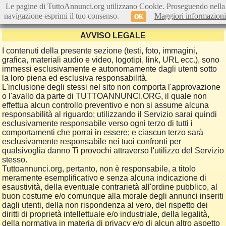
Le pagine di TuttoAnnunci.org utilizzano Cookie. Proseguendo nella
navigazione esprimi il tuo consenso.
Maggiori informazioni
OK
AVVISO LEGALE
I contenuti della presente sezione (testi, foto, immagini,
grafica, materiali audio e video, logotipi, link, URL ecc.), sono
immessi esclusivamente e autonomamente dagli utenti sotto
la loro piena ed esclusiva responsabilità.
L'inclusione degli stessi nel sito non comporta l'approvazione
o l'avallo da parte di TUTTOANNUNCI.ORG, il quale non
effettua alcun controllo preventivo e non si assume alcuna
responsabilità al riguardo; utilizzando il Servizio sarai quindi
esclusivamente responsabile verso ogni terzo di tutti i
comportamenti che porrai in essere; e ciascun terzo sarà
esclusivamente responsabile nei tuoi confronti per
qualsivoglia danno Ti provochi attraverso l'utilizzo del Servizio
stesso.
Tuttoannunci.org, pertanto, non è responsabile, a titolo
meramente esemplificativo e senza alcuna indicazione di
esaustività, della eventuale contrarietà all'ordine pubblico, al
buon costume e/o comunque alla morale degli annunci inseriti
dagli utenti, della non rispondenza al vero, del rispetto dei
diritti di proprietà intellettuale e/o industriale, della legalità,
della normativa in materia di privacy e/o di alcun altro aspetto