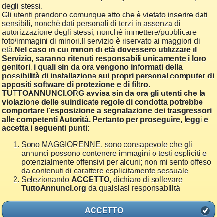
degli stessi.
Gli utenti prendono comunque atto che è vietato inserire dati
sensibili, nonchè dati personali di terzi in assenza di
autorizzazione degli stessi, nonchè immettere/pubblicare
foto/immagini di minori.Il servizio è riservato ai maggiori di
età.
Nel caso in cui minori di età dovessero utilizzare il
Servizio, saranno ritenuti responsabili unicamente i loro
genitori, i quali sin da ora vengono informati della
possibilità di installazione sui propri personal computer di
appositi software di protezione e di filtro.
TUTTOANNUNCI.ORG avvisa sin da ora gli utenti che la
violazione delle suindicate regole di condotta potrebbe
comportare l'esposizione a segnalazione dei trasgressori
alle competenti Autorità. Pertanto per proseguire, leggi e
accetta i seguenti punti:
Sono MAGGIORENNE, sono consapevole che gli
annunci possono contenere immagini o testi espliciti e
potenzialmente offensivi per alcuni; non mi sento offeso
da contenuti di carattere esplicitamente sessuale
Selezionando
ACCETTO
, dichiaro di sollevare
TuttoAnnunci.org
da qualsiasi responsabilità
ACCETTO