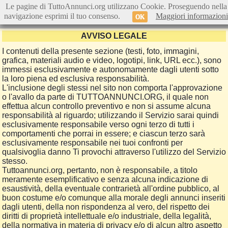
Le pagine di TuttoAnnunci.org utilizzano Cookie. Proseguendo nella
navigazione esprimi il tuo consenso.
Maggiori informazioni
OK
AVVISO LEGALE
I contenuti della presente sezione (testi, foto, immagini,
grafica, materiali audio e video, logotipi, link, URL ecc.), sono
immessi esclusivamente e autonomamente dagli utenti sotto
la loro piena ed esclusiva responsabilità.
L'inclusione degli stessi nel sito non comporta l'approvazione
o l'avallo da parte di TUTTOANNUNCI.ORG, il quale non
effettua alcun controllo preventivo e non si assume alcuna
responsabilità al riguardo; utilizzando il Servizio sarai quindi
esclusivamente responsabile verso ogni terzo di tutti i
comportamenti che porrai in essere; e ciascun terzo sarà
esclusivamente responsabile nei tuoi confronti per
qualsivoglia danno Ti provochi attraverso l'utilizzo del Servizio
stesso.
Tuttoannunci.org, pertanto, non è responsabile, a titolo
meramente esemplificativo e senza alcuna indicazione di
esaustività, della eventuale contrarietà all'ordine pubblico, al
buon costume e/o comunque alla morale degli annunci inseriti
dagli utenti, della non rispondenza al vero, del rispetto dei
diritti di proprietà intellettuale e/o industriale, della legalità,
della normativa in materia di privacy e/o di alcun altro aspetto