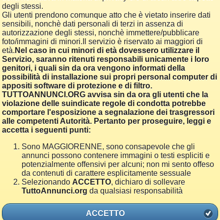
degli stessi.
Gli utenti prendono comunque atto che è vietato inserire dati
sensibili, nonchè dati personali di terzi in assenza di
autorizzazione degli stessi, nonchè immettere/pubblicare
foto/immagini di minori.Il servizio è riservato ai maggiori di
età.
Nel caso in cui minori di età dovessero utilizzare il
Servizio, saranno ritenuti responsabili unicamente i loro
genitori, i quali sin da ora vengono informati della
possibilità di installazione sui propri personal computer di
appositi software di protezione e di filtro.
TUTTOANNUNCI.ORG avvisa sin da ora gli utenti che la
violazione delle suindicate regole di condotta potrebbe
comportare l'esposizione a segnalazione dei trasgressori
alle competenti Autorità. Pertanto per proseguire, leggi e
accetta i seguenti punti:
Sono MAGGIORENNE, sono consapevole che gli
annunci possono contenere immagini o testi espliciti e
potenzialmente offensivi per alcuni; non mi sento offeso
da contenuti di carattere esplicitamente sessuale
Selezionando
ACCETTO
, dichiaro di sollevare
TuttoAnnunci.org
da qualsiasi responsabilità
ACCETTO