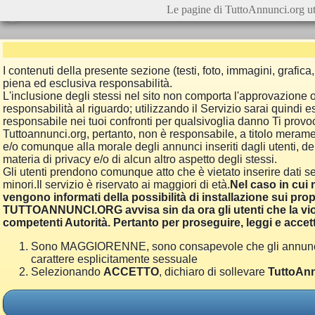
Le pagine di TuttoAnnunci.org ut
I contenuti della presente sezione (testi, foto, immagini, grafi
piena ed esclusiva responsabilità.
L'inclusione degli stessi nel sito non comporta l'approvazion
responsabilità al riguardo; utilizzando il Servizio sarai quindi
responsabile nei tuoi confronti per qualsivoglia danno Ti provoch
Tuttoannunci.org, pertanto, non è responsabile, a titolo merame
e/o comunque alla morale degli annunci inseriti dagli utenti, della
materia di privacy e/o di alcun altro aspetto degli stessi.
Gli utenti prendono comunque atto che è vietato inserire dati se
minori.Il servizio è riservato ai maggiori di età.
Nel caso in cui m
vengono informati della possibilità di installazione sui prop
TUTTOANNUNCI.ORG avvisa sin da ora gli utenti che la viol
competenti Autorità. Pertanto per proseguire, leggi e accett
Sono MAGGIORENNE, sono consapevole che gli annunci poss
carattere esplicitamente sessuale
Selezionando
ACCETTO
, dichiaro di sollevare
TuttoAnn