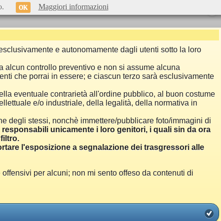
o.
Maggiori informazioni
OK
si esclusivamente e autonomamente dagli utenti sotto la loro
a alcun controllo preventivo e non si assume alcuna
menti che porrai in essere; e ciascun terzo sarà esclusivamente
ella eventuale contrarietà all'ordine pubblico, al buon costume
llettuale e/o industriale, della legalità, della normativa in
one degli stessi, nonchè immettere/pubblicare foto/immagini di
i responsabili unicamente i loro genitori, i quali sin da ora
iltro.
are l'esposizione a segnalazione dei trasgressori alle
ensivi per alcuni; non mi sento offeso da contenuti di