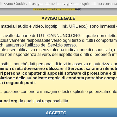
ilizzano Cookie. Proseguendo nella navigazione esprimi il tuo consens
AVVISO LEGALE
ca, materiali audio e video, logotipi, link, URL ecc.), sono immes
e o l'avallo da parte di TUTTOANNUNCI.ORG, il quale non effettu
 esclusivamente responsabile verso ogni terzo di tutti i comporta
i attraverso l'utilizzo del Servizio stesso.
nte esemplificativo e senza alcuna indicazione di esaustività, d
 non rispondenza al vero, del rispetto dei diritti di proprietà inte
nsibili, nonchè dati personali di terzi in assenza di autorizzazi
inori di età dovessero utilizzare il Servizio, saranno ritenut
ri personal computer di appositi software di protezione e di f
azione delle suindicate regole di condotta potrebbe comport
a i seguenti punti:
ono contenere immagini o testi espliciti e potenzialmente off
unci.org
da qualsiasi responsabilità
ACCETTO