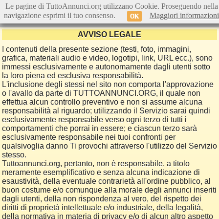
Le pagine di TuttoAnnunci.org utilizzano Cookie. Proseguendo nella
navigazione esprimi il tuo consenso.
Maggiori informazioni
OK
AVVISO LEGALE
I contenuti della presente sezione (testi, foto, immagini,
grafica, materiali audio e video, logotipi, link, URL ecc.), sono
immessi esclusivamente e autonomamente dagli utenti sotto
la loro piena ed esclusiva responsabilità.
L'inclusione degli stessi nel sito non comporta l'approvazione
o l'avallo da parte di TUTTOANNUNCI.ORG, il quale non
effettua alcun controllo preventivo e non si assume alcuna
responsabilità al riguardo; utilizzando il Servizio sarai quindi
esclusivamente responsabile verso ogni terzo di tutti i
comportamenti che porrai in essere; e ciascun terzo sarà
esclusivamente responsabile nei tuoi confronti per
qualsivoglia danno Ti provochi attraverso l'utilizzo del Servizio
stesso.
Tuttoannunci.org, pertanto, non è responsabile, a titolo
meramente esemplificativo e senza alcuna indicazione di
esaustività, della eventuale contrarietà all'ordine pubblico, al
buon costume e/o comunque alla morale degli annunci inseriti
dagli utenti, della non rispondenza al vero, del rispetto dei
diritti di proprietà intellettuale e/o industriale, della legalità,
della normativa in materia di privacy e/o di alcun altro aspetto