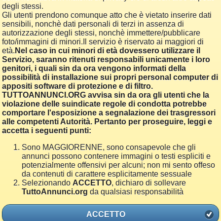
degli stessi.
Gli utenti prendono comunque atto che è vietato inserire dati
sensibili, nonchè dati personali di terzi in assenza di
autorizzazione degli stessi, nonchè immettere/pubblicare
foto/immagini di minori.Il servizio è riservato ai maggiori di
età.
Nel caso in cui minori di età dovessero utilizzare il
Servizio, saranno ritenuti responsabili unicamente i loro
genitori, i quali sin da ora vengono informati della
possibilità di installazione sui propri personal computer di
appositi software di protezione e di filtro.
TUTTOANNUNCI.ORG avvisa sin da ora gli utenti che la
violazione delle suindicate regole di condotta potrebbe
comportare l'esposizione a segnalazione dei trasgressori
alle competenti Autorità. Pertanto per proseguire, leggi e
accetta i seguenti punti:
Sono MAGGIORENNE, sono consapevole che gli
annunci possono contenere immagini o testi espliciti e
potenzialmente offensivi per alcuni; non mi sento offeso
da contenuti di carattere esplicitamente sessuale
Selezionando
ACCETTO
, dichiaro di sollevare
TuttoAnnunci.org
da qualsiasi responsabilità
ACCETTO