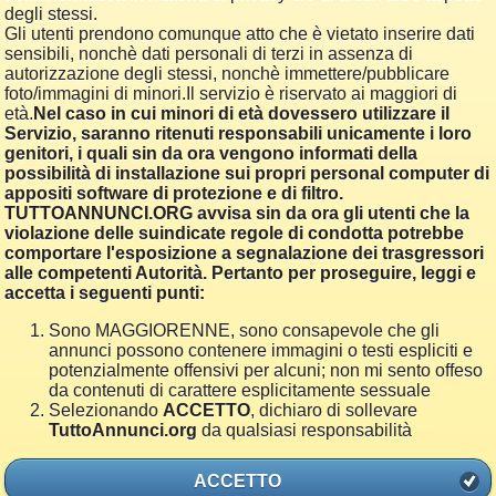
degli stessi.
Gli utenti prendono comunque atto che è vietato inserire dati
sensibili, nonchè dati personali di terzi in assenza di
autorizzazione degli stessi, nonchè immettere/pubblicare
foto/immagini di minori.Il servizio è riservato ai maggiori di
età.
Nel caso in cui minori di età dovessero utilizzare il
Servizio, saranno ritenuti responsabili unicamente i loro
genitori, i quali sin da ora vengono informati della
possibilità di installazione sui propri personal computer di
appositi software di protezione e di filtro.
TUTTOANNUNCI.ORG avvisa sin da ora gli utenti che la
violazione delle suindicate regole di condotta potrebbe
comportare l'esposizione a segnalazione dei trasgressori
alle competenti Autorità. Pertanto per proseguire, leggi e
accetta i seguenti punti:
Sono MAGGIORENNE, sono consapevole che gli
annunci possono contenere immagini o testi espliciti e
potenzialmente offensivi per alcuni; non mi sento offeso
da contenuti di carattere esplicitamente sessuale
Selezionando
ACCETTO
, dichiaro di sollevare
TuttoAnnunci.org
da qualsiasi responsabilità
ACCETTO