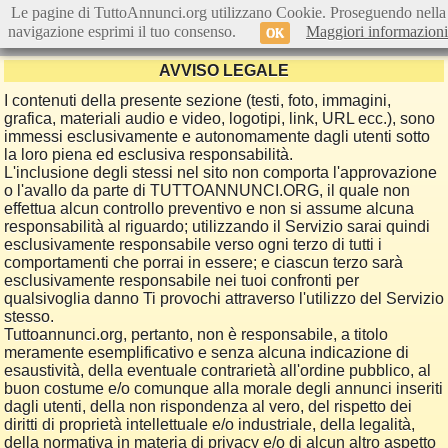
Le pagine di TuttoAnnunci.org utilizzano Cookie. Proseguendo nella
navigazione esprimi il tuo consenso.
Maggiori informazioni
OK
AVVISO LEGALE
I contenuti della presente sezione (testi, foto, immagini,
grafica, materiali audio e video, logotipi, link, URL ecc.), sono
immessi esclusivamente e autonomamente dagli utenti sotto
la loro piena ed esclusiva responsabilità.
L'inclusione degli stessi nel sito non comporta l'approvazione
o l'avallo da parte di TUTTOANNUNCI.ORG, il quale non
effettua alcun controllo preventivo e non si assume alcuna
responsabilità al riguardo; utilizzando il Servizio sarai quindi
esclusivamente responsabile verso ogni terzo di tutti i
comportamenti che porrai in essere; e ciascun terzo sarà
esclusivamente responsabile nei tuoi confronti per
qualsivoglia danno Ti provochi attraverso l'utilizzo del Servizio
stesso.
Tuttoannunci.org, pertanto, non è responsabile, a titolo
meramente esemplificativo e senza alcuna indicazione di
esaustività, della eventuale contrarietà all'ordine pubblico, al
buon costume e/o comunque alla morale degli annunci inseriti
dagli utenti, della non rispondenza al vero, del rispetto dei
diritti di proprietà intellettuale e/o industriale, della legalità,
della normativa in materia di privacy e/o di alcun altro aspetto