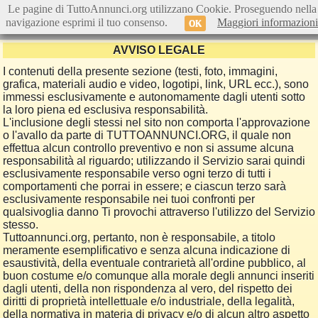
Le pagine di TuttoAnnunci.org utilizzano Cookie. Proseguendo nella
navigazione esprimi il tuo consenso.
Maggiori informazioni
OK
AVVISO LEGALE
I contenuti della presente sezione (testi, foto, immagini,
grafica, materiali audio e video, logotipi, link, URL ecc.), sono
immessi esclusivamente e autonomamente dagli utenti sotto
la loro piena ed esclusiva responsabilità.
L'inclusione degli stessi nel sito non comporta l'approvazione
o l'avallo da parte di TUTTOANNUNCI.ORG, il quale non
effettua alcun controllo preventivo e non si assume alcuna
responsabilità al riguardo; utilizzando il Servizio sarai quindi
esclusivamente responsabile verso ogni terzo di tutti i
comportamenti che porrai in essere; e ciascun terzo sarà
esclusivamente responsabile nei tuoi confronti per
qualsivoglia danno Ti provochi attraverso l'utilizzo del Servizio
stesso.
Tuttoannunci.org, pertanto, non è responsabile, a titolo
meramente esemplificativo e senza alcuna indicazione di
esaustività, della eventuale contrarietà all'ordine pubblico, al
buon costume e/o comunque alla morale degli annunci inseriti
dagli utenti, della non rispondenza al vero, del rispetto dei
diritti di proprietà intellettuale e/o industriale, della legalità,
della normativa in materia di privacy e/o di alcun altro aspetto