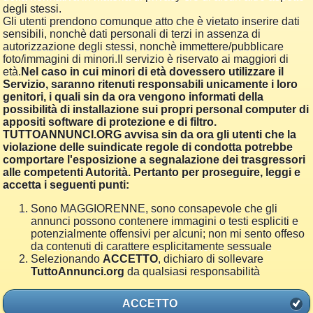
degli stessi.
Gli utenti prendono comunque atto che è vietato inserire dati
sensibili, nonchè dati personali di terzi in assenza di
autorizzazione degli stessi, nonchè immettere/pubblicare
foto/immagini di minori.Il servizio è riservato ai maggiori di
età.
Nel caso in cui minori di età dovessero utilizzare il
Servizio, saranno ritenuti responsabili unicamente i loro
genitori, i quali sin da ora vengono informati della
possibilità di installazione sui propri personal computer di
appositi software di protezione e di filtro.
TUTTOANNUNCI.ORG avvisa sin da ora gli utenti che la
violazione delle suindicate regole di condotta potrebbe
comportare l'esposizione a segnalazione dei trasgressori
alle competenti Autorità. Pertanto per proseguire, leggi e
accetta i seguenti punti:
Sono MAGGIORENNE, sono consapevole che gli
annunci possono contenere immagini o testi espliciti e
potenzialmente offensivi per alcuni; non mi sento offeso
da contenuti di carattere esplicitamente sessuale
Selezionando
ACCETTO
, dichiaro di sollevare
TuttoAnnunci.org
da qualsiasi responsabilità
ACCETTO