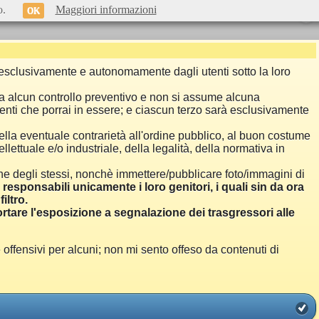
o.
Maggiori informazioni
OK
si esclusivamente e autonomamente dagli utenti sotto la loro
a alcun controllo preventivo e non si assume alcuna
menti che porrai in essere; e ciascun terzo sarà esclusivamente
ella eventuale contrarietà all'ordine pubblico, al buon costume
llettuale e/o industriale, della legalità, della normativa in
one degli stessi, nonchè immettere/pubblicare foto/immagini di
i responsabili unicamente i loro genitori, i quali sin da ora
iltro.
are l'esposizione a segnalazione dei trasgressori alle
ensivi per alcuni; non mi sento offeso da contenuti di