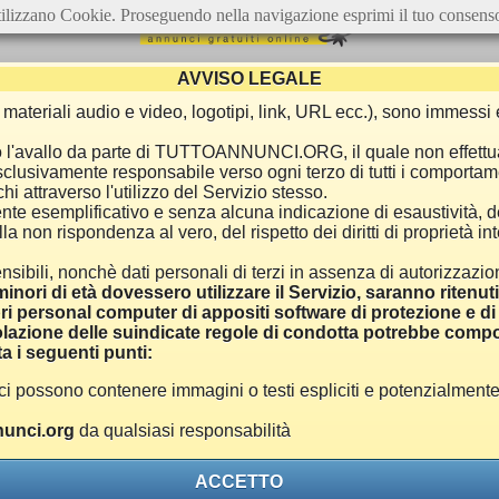
ilizzano Cookie. Proseguendo nella navigazione esprimi il tuo consens
AVVISO LEGALE
ca, materiali audio e video, logotipi, link, URL ecc.), sono immes
e o l'avallo da parte di TUTTOANNUNCI.ORG, il quale non effettu
 esclusivamente responsabile verso ogni terzo di tutti i comporta
i attraverso l'utilizzo del Servizio stesso.
nte esemplificativo e senza alcuna indicazione di esaustività, d
 non rispondenza al vero, del rispetto dei diritti di proprietà inte
nsibili, nonchè dati personali di terzi in assenza di autorizzazi
inori di età dovessero utilizzare il Servizio, saranno ritenut
ri personal computer di appositi software di protezione e di f
azione delle suindicate regole di condotta potrebbe comport
a i seguenti punti:
ono contenere immagini o testi espliciti e potenzialmente off
unci.org
da qualsiasi responsabilità
ACCETTO