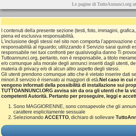
Le pagine di TuttoAnnunci.org ut
I contenuti della presente sezione (testi, foto, immagini, grafi
piena ed esclusiva responsabilità.
L'inclusione degli stessi nel sito non comporta l'approvazion
responsabilità al riguardo; utilizzando il Servizio sarai quindi
responsabile nei tuoi confronti per qualsivoglia danno Ti provoch
Tuttoannunci.org, pertanto, non è responsabile, a titolo merame
e/o comunque alla morale degli annunci inseriti dagli utenti, della
materia di privacy e/o di alcun altro aspetto degli stessi.
Gli utenti prendono comunque atto che è vietato inserire dati se
minori.Il servizio è riservato ai maggiori di età.
Nel caso in cui m
vengono informati della possibilità di installazione sui prop
TUTTOANNUNCI.ORG avvisa sin da ora gli utenti che la viol
competenti Autorità. Pertanto per proseguire, leggi e accett
Sono MAGGIORENNE, sono consapevole che gli annunci poss
carattere esplicitamente sessuale
Selezionando
ACCETTO
, dichiaro di sollevare
TuttoAnn