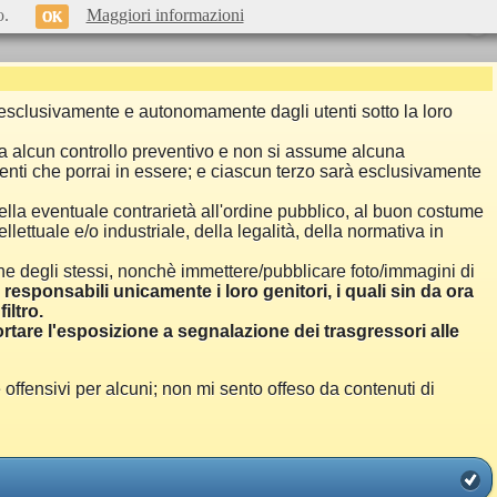
o.
Maggiori informazioni
OK
si esclusivamente e autonomamente dagli utenti sotto la loro
a alcun controllo preventivo e non si assume alcuna
menti che porrai in essere; e ciascun terzo sarà esclusivamente
ella eventuale contrarietà all'ordine pubblico, al buon costume
llettuale e/o industriale, della legalità, della normativa in
one degli stessi, nonchè immettere/pubblicare foto/immagini di
i responsabili unicamente i loro genitori, i quali sin da ora
iltro.
are l'esposizione a segnalazione dei trasgressori alle
ensivi per alcuni; non mi sento offeso da contenuti di