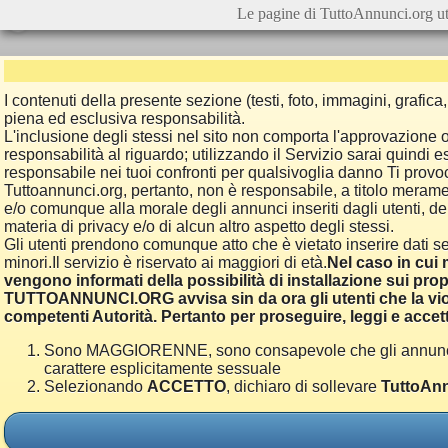
Le pagine di TuttoAnnunci.org ut
I contenuti della presente sezione (testi, foto, immagini, grafi
piena ed esclusiva responsabilità.
L'inclusione degli stessi nel sito non comporta l'approvazion
responsabilità al riguardo; utilizzando il Servizio sarai quindi
responsabile nei tuoi confronti per qualsivoglia danno Ti provoch
Tuttoannunci.org, pertanto, non è responsabile, a titolo merame
e/o comunque alla morale degli annunci inseriti dagli utenti, della
materia di privacy e/o di alcun altro aspetto degli stessi.
Gli utenti prendono comunque atto che è vietato inserire dati se
minori.Il servizio è riservato ai maggiori di età.
Nel caso in cui m
vengono informati della possibilità di installazione sui prop
TUTTOANNUNCI.ORG avvisa sin da ora gli utenti che la viol
competenti Autorità. Pertanto per proseguire, leggi e accett
Sono MAGGIORENNE, sono consapevole che gli annunci poss
carattere esplicitamente sessuale
Selezionando
ACCETTO
, dichiaro di sollevare
TuttoAnn