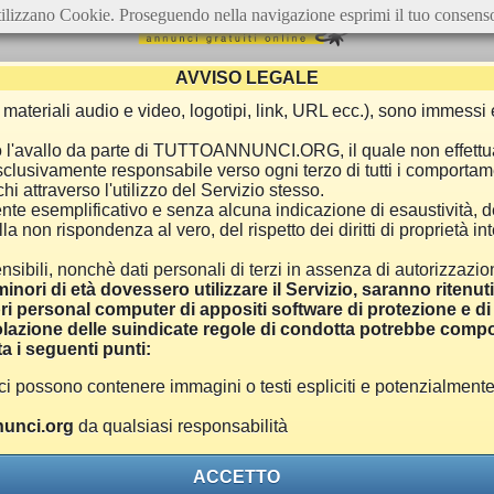
ilizzano Cookie. Proseguendo nella navigazione esprimi il tuo consens
AVVISO LEGALE
ca, materiali audio e video, logotipi, link, URL ecc.), sono immes
e o l'avallo da parte di TUTTOANNUNCI.ORG, il quale non effettu
 esclusivamente responsabile verso ogni terzo di tutti i comporta
i attraverso l'utilizzo del Servizio stesso.
nte esemplificativo e senza alcuna indicazione di esaustività, d
 non rispondenza al vero, del rispetto dei diritti di proprietà inte
nsibili, nonchè dati personali di terzi in assenza di autorizzazi
inori di età dovessero utilizzare il Servizio, saranno ritenut
ri personal computer di appositi software di protezione e di f
azione delle suindicate regole di condotta potrebbe comport
a i seguenti punti:
ono contenere immagini o testi espliciti e potenzialmente off
unci.org
da qualsiasi responsabilità
ACCETTO