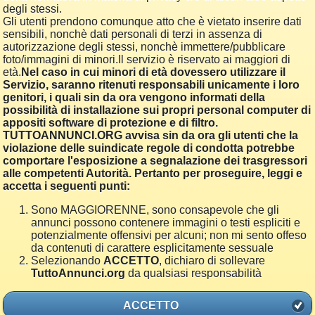
degli stessi.
Gli utenti prendono comunque atto che è vietato inserire dati
sensibili, nonchè dati personali di terzi in assenza di
autorizzazione degli stessi, nonchè immettere/pubblicare
foto/immagini di minori.Il servizio è riservato ai maggiori di
età.
Nel caso in cui minori di età dovessero utilizzare il
Servizio, saranno ritenuti responsabili unicamente i loro
genitori, i quali sin da ora vengono informati della
possibilità di installazione sui propri personal computer di
appositi software di protezione e di filtro.
TUTTOANNUNCI.ORG avvisa sin da ora gli utenti che la
violazione delle suindicate regole di condotta potrebbe
comportare l'esposizione a segnalazione dei trasgressori
alle competenti Autorità. Pertanto per proseguire, leggi e
accetta i seguenti punti:
Sono MAGGIORENNE, sono consapevole che gli
annunci possono contenere immagini o testi espliciti e
potenzialmente offensivi per alcuni; non mi sento offeso
da contenuti di carattere esplicitamente sessuale
Selezionando
ACCETTO
, dichiaro di sollevare
TuttoAnnunci.org
da qualsiasi responsabilità
ACCETTO