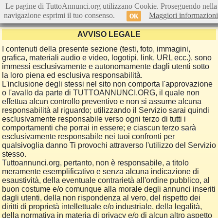
Le pagine di TuttoAnnunci.org utilizzano Cookie. Proseguendo nella
navigazione esprimi il tuo consenso.
Maggiori informazioni
OK
AVVISO LEGALE
I contenuti della presente sezione (testi, foto, immagini,
grafica, materiali audio e video, logotipi, link, URL ecc.), sono
immessi esclusivamente e autonomamente dagli utenti sotto
la loro piena ed esclusiva responsabilità.
L'inclusione degli stessi nel sito non comporta l'approvazione
o l'avallo da parte di TUTTOANNUNCI.ORG, il quale non
effettua alcun controllo preventivo e non si assume alcuna
responsabilità al riguardo; utilizzando il Servizio sarai quindi
esclusivamente responsabile verso ogni terzo di tutti i
comportamenti che porrai in essere; e ciascun terzo sarà
esclusivamente responsabile nei tuoi confronti per
qualsivoglia danno Ti provochi attraverso l'utilizzo del Servizio
stesso.
Tuttoannunci.org, pertanto, non è responsabile, a titolo
meramente esemplificativo e senza alcuna indicazione di
esaustività, della eventuale contrarietà all'ordine pubblico, al
buon costume e/o comunque alla morale degli annunci inseriti
dagli utenti, della non rispondenza al vero, del rispetto dei
diritti di proprietà intellettuale e/o industriale, della legalità,
della normativa in materia di privacy e/o di alcun altro aspetto