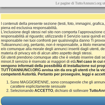
Le pagine di TuttoAnnunci.org ut
I contenuti della presente sezione (testi, foto, immagini, grafi
piena ed esclusiva responsabilità.
L'inclusione degli stessi nel sito non comporta l'approvazion
responsabilità al riguardo; utilizzando il Servizio sarai quindi
responsabile nei tuoi confronti per qualsivoglia danno Ti provoch
Tuttoannunci.org, pertanto, non è responsabile, a titolo merame
e/o comunque alla morale degli annunci inseriti dagli utenti, della
materia di privacy e/o di alcun altro aspetto degli stessi.
Gli utenti prendono comunque atto che è vietato inserire dati se
minori.Il servizio è riservato ai maggiori di età.
Nel caso in cui m
vengono informati della possibilità di installazione sui prop
TUTTOANNUNCI.ORG avvisa sin da ora gli utenti che la viol
competenti Autorità. Pertanto per proseguire, leggi e accett
Sono MAGGIORENNE, sono consapevole che gli annunci poss
carattere esplicitamente sessuale
Selezionando
ACCETTO
, dichiaro di sollevare
TuttoAnn