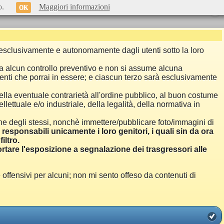
o.
Maggiori informazioni
OK
si esclusivamente e autonomamente dagli utenti sotto la loro
a alcun controllo preventivo e non si assume alcuna
menti che porrai in essere; e ciascun terzo sarà esclusivamente
ella eventuale contrarietà all'ordine pubblico, al buon costume
llettuale e/o industriale, della legalità, della normativa in
one degli stessi, nonchè immettere/pubblicare foto/immagini di
i responsabili unicamente i loro genitori, i quali sin da ora
iltro.
are l'esposizione a segnalazione dei trasgressori alle
ensivi per alcuni; non mi sento offeso da contenuti di