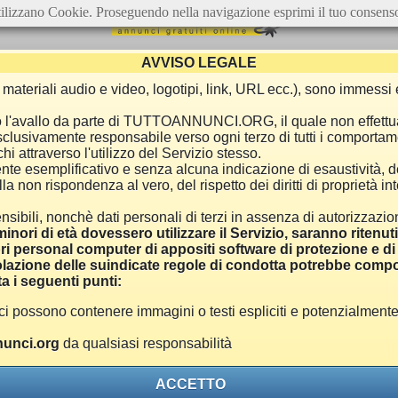
ilizzano Cookie. Proseguendo nella navigazione esprimi il tuo consens
AVVISO LEGALE
ca, materiali audio e video, logotipi, link, URL ecc.), sono immes
e o l'avallo da parte di TUTTOANNUNCI.ORG, il quale non effettu
 esclusivamente responsabile verso ogni terzo di tutti i comporta
i attraverso l'utilizzo del Servizio stesso.
nte esemplificativo e senza alcuna indicazione di esaustività, d
 non rispondenza al vero, del rispetto dei diritti di proprietà inte
nsibili, nonchè dati personali di terzi in assenza di autorizzazi
inori di età dovessero utilizzare il Servizio, saranno ritenut
ri personal computer di appositi software di protezione e di f
azione delle suindicate regole di condotta potrebbe comport
a i seguenti punti:
ono contenere immagini o testi espliciti e potenzialmente off
unci.org
da qualsiasi responsabilità
ACCETTO