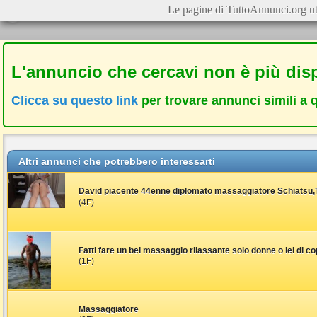
Le pagine di TuttoAnnunci.org ut
L'annuncio che cercavi non è più disp
Clicca su questo link
per trovare annunci simili a 
Altri annunci che potrebbero interessarti
David piacente 44enne diplomato massaggiatore Schiatsu,T
(4F)
Fatti fare un bel massaggio rilassante solo donne o lei di co
(1F)
Massaggiatore