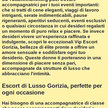
accompagnatrici per i tuoi eventi importanti:
che si tratti di cene eleganti, viaggi di lavoro
intriganti, serate indimenticabili, pause
rigeneranti, aperitivi seducenti, eventi esclusivi
o qualsiasi circostanza in cui desideri regalarti
un momento di puro relax e piacere. Se invece
desideri vivere un'esperienza raffinata e
indulgente, scopri le eccezionali Vip Escort
Gorizia, bellezze di élite pronte a offrire un
amore sensuale e soddisfare ogni tuo
desiderio. Queste donne ti porteranno in una
dimensione di piacere senza pari,
accompagnate da strutture di lusso che
abbracciano l'intimità.
Escort di Lusso Gorizia, perfette per
ogni occasione
Hai bisogno di una accompagnatrice di classe