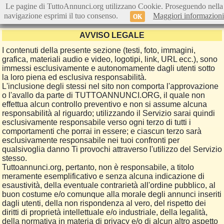
Le pagine di TuttoAnnunci.org utilizzano Cookie. Proseguendo nella
navigazione esprimi il tuo consenso.
Maggiori informazioni
OK
AVVISO LEGALE
I contenuti della presente sezione (testi, foto, immagini,
grafica, materiali audio e video, logotipi, link, URL ecc.), sono
immessi esclusivamente e autonomamente dagli utenti sotto
la loro piena ed esclusiva responsabilità.
L'inclusione degli stessi nel sito non comporta l'approvazione
o l'avallo da parte di TUTTOANNUNCI.ORG, il quale non
effettua alcun controllo preventivo e non si assume alcuna
responsabilità al riguardo; utilizzando il Servizio sarai quindi
esclusivamente responsabile verso ogni terzo di tutti i
comportamenti che porrai in essere; e ciascun terzo sarà
esclusivamente responsabile nei tuoi confronti per
qualsivoglia danno Ti provochi attraverso l'utilizzo del Servizio
stesso.
Tuttoannunci.org, pertanto, non è responsabile, a titolo
meramente esemplificativo e senza alcuna indicazione di
esaustività, della eventuale contrarietà all'ordine pubblico, al
buon costume e/o comunque alla morale degli annunci inseriti
dagli utenti, della non rispondenza al vero, del rispetto dei
diritti di proprietà intellettuale e/o industriale, della legalità,
della normativa in materia di privacy e/o di alcun altro aspetto