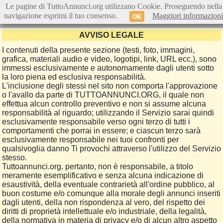
Le pagine di TuttoAnnunci.org utilizzano Cookie. Proseguendo nella
navigazione esprimi il tuo consenso.
Maggiori informazioni
OK
AVVISO LEGALE
I contenuti della presente sezione (testi, foto, immagini,
grafica, materiali audio e video, logotipi, link, URL ecc.), sono
immessi esclusivamente e autonomamente dagli utenti sotto
la loro piena ed esclusiva responsabilità.
L'inclusione degli stessi nel sito non comporta l'approvazione
o l'avallo da parte di TUTTOANNUNCI.ORG, il quale non
effettua alcun controllo preventivo e non si assume alcuna
responsabilità al riguardo; utilizzando il Servizio sarai quindi
esclusivamente responsabile verso ogni terzo di tutti i
comportamenti che porrai in essere; e ciascun terzo sarà
esclusivamente responsabile nei tuoi confronti per
qualsivoglia danno Ti provochi attraverso l'utilizzo del Servizio
stesso.
Tuttoannunci.org, pertanto, non è responsabile, a titolo
meramente esemplificativo e senza alcuna indicazione di
esaustività, della eventuale contrarietà all'ordine pubblico, al
buon costume e/o comunque alla morale degli annunci inseriti
dagli utenti, della non rispondenza al vero, del rispetto dei
diritti di proprietà intellettuale e/o industriale, della legalità,
della normativa in materia di privacy e/o di alcun altro aspetto