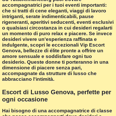
accompagnatrici per i tuoi eventi importanti:
che si tratti di cene eleganti, viaggi di lavoro
intriganti, serate indimenticabili, pause
rigeneranti, aperitivi seducenti, eventi esclusivi
o qualsiasi circostanza in cui desideri regalarti
un momento di puro relax e piacere. Se invece
desideri vivere un'esperienza raffinata e
indulgente, scopri le eccezionali Vip Escort
Genova, bellezze di élite pronte a offrire un
amore sensuale e soddisfare ogni tuo
desiderio. Queste donne ti porteranno in una
dimensione di piacere senza pari,
accompagnate da strutture di lusso che
abbracciano l'intimità.
Escort di Lusso Genova, perfette per
ogni occasione
Hai bisogno di una accompagnatrice di classe