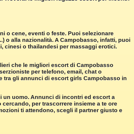
i o cene, eventi o feste. Puoi selezionare
.) o alla nazionalità. A Campobasso, infatti, puoi
i, cinesi o thailandesi per massaggi erotici.
lieri che le migliori escort di Campobasso
serzioniste per telefono, email, chat o
e tra gli annunci di escort girls Campobasso in
un uomo. Annunci di incontri ed escort a
ercando, per trascorrere insieme a te ore
zioni ti attendono, scegli il partner giusto e