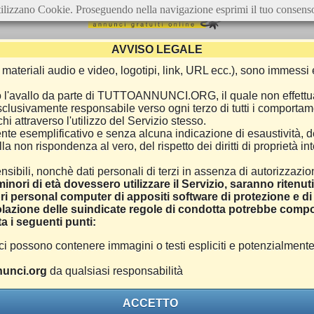
ilizzano Cookie. Proseguendo nella navigazione esprimi il tuo consens
AVVISO LEGALE
ca, materiali audio e video, logotipi, link, URL ecc.), sono immes
e o l'avallo da parte di TUTTOANNUNCI.ORG, il quale non effettu
 esclusivamente responsabile verso ogni terzo di tutti i comporta
i attraverso l'utilizzo del Servizio stesso.
nte esemplificativo e senza alcuna indicazione di esaustività, d
 non rispondenza al vero, del rispetto dei diritti di proprietà inte
nsibili, nonchè dati personali di terzi in assenza di autorizzazi
inori di età dovessero utilizzare il Servizio, saranno ritenut
ri personal computer di appositi software di protezione e di f
azione delle suindicate regole di condotta potrebbe comport
a i seguenti punti:
ono contenere immagini o testi espliciti e potenzialmente off
unci.org
da qualsiasi responsabilità
ACCETTO