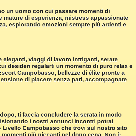
ano un uomo con cui passare momenti di
ore mature di esperienza, mistress appassionate
zza, esplorando emozioni sempre più ardenti e
eleganti, viaggi di lavoro intriganti, serate
 cui desideri regalarti un momento di puro relax e
 Escort Campobasso, bellezze di élite pronte a
imensione di piacere senza pari, accompagnate
opo, ti faccia concludere la serata in modo
ionando i nostri annunci incontri potrai
to Livello Campobasso che trovi sul nostro sito
ai momenti più piccanti nel dopo cena. Non è