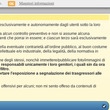
o.
Maggiori informazioni
OK
si esclusivamente e autonomamente dagli utenti sotto la loro
a alcun controllo preventivo e non si assume alcuna
menti che porrai in essere; e ciascun terzo sarà esclusivamente
ella eventuale contrarietà all'ordine pubblico, al buon costume
llettuale e/o industriale, della legalità, della normativa in
one degli stessi, nonchè immettere/pubblicare foto/immagini di
i responsabili unicamente i loro genitori, i quali sin da ora
iltro.
are l'esposizione a segnalazione dei trasgressori alle
ensivi per alcuni; non mi sento offeso da contenuti di