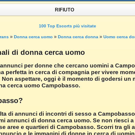
RIFIUTO
100 Top Escorts più visitate
»
»
»
rans
Donna cerca uomo
Donna cerca donna
Uomo cerca do
ali di donna cerca uomo
i annunci per donne che cercano uomini a Campoba
a perfetta in cerca di compagnia per vivere moment
. Non aspettare, oggi è il momento di godersi u
donna cerca uomo Campobasso.
obasso?
lta di annunci di incontri di sesso a Campobasso
mi annunci di donna cerca uomo. Se non riesci a tr
se aree e quartieri di Campobasso. Scorri tra gli
'annuncio e le immagini di donne in cerca di uomini