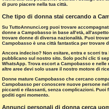
di puro piacere nella tua città.
Che tipo di donna stai cercando a C
Su TuttoAnnunci.org puoi trovare accompagnatrici
donne a Campobasso in base all'età, all'aspetto fi
trovare donne di diversa nazionalità. Puoi trovar
Campobasso è una città fantastica per trovare dol
Ancora indeciso? Non esitare, entra e scorri tra
pubblicano sul nostro sito. Solo pochi clic ti se
WhatsApp. Trova escort a Campobasso e nelle migl
altre aree devi solo usare il nostro motore di ric
Donne mature Campobasso che cercano compagni
Campobasso per conoscere nuove persone nella 
piccanti e rilassanti, senza complicazioni. Puoi
goditi ogni momento.
Annunci personali di donna cerca uo