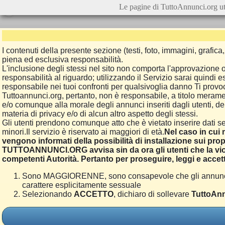
Le pagine di TuttoAnnunci.org ut
I contenuti della presente sezione (testi, foto, immagini, grafi
piena ed esclusiva responsabilità.
L'inclusione degli stessi nel sito non comporta l'approvazion
responsabilità al riguardo; utilizzando il Servizio sarai quindi
responsabile nei tuoi confronti per qualsivoglia danno Ti provoch
Tuttoannunci.org, pertanto, non è responsabile, a titolo merame
e/o comunque alla morale degli annunci inseriti dagli utenti, della
materia di privacy e/o di alcun altro aspetto degli stessi.
Gli utenti prendono comunque atto che è vietato inserire dati se
minori.Il servizio è riservato ai maggiori di età.
Nel caso in cui m
vengono informati della possibilità di installazione sui prop
TUTTOANNUNCI.ORG avvisa sin da ora gli utenti che la viol
competenti Autorità. Pertanto per proseguire, leggi e accett
Sono MAGGIORENNE, sono consapevole che gli annunci poss
carattere esplicitamente sessuale
Selezionando
ACCETTO
, dichiaro di sollevare
TuttoAnn