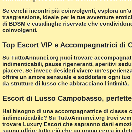
Se cerchi incontri più coinvolgenti, esplora 
trasgressione, ideale per le tue avventure eroti
di BDSM e casalinghe riservate che condividono
coinvolgenti.
Top Escort VIP e Accompagnatrici di
Su TuttoAnnunci.org puoi trovare accompagnatrici p
indimenticabili, pause rigeneranti, aperitivi sed
piacere. Se invece desideri vivere un'esperienza
offrire un amore sensuale e soddisfare ogni tu
da strutture di lusso che abbracciano l'intimità.
Escort di Lusso Campobasso, perfette
Hai bisogno di una accompagnatrice di classe c
indimenticabile? Su TuttoAnnunci.org trovi semp
trovare Luxury Escort che sapranno darti emozioni
sanno offrire tutto ciò che un uomo cerca in det