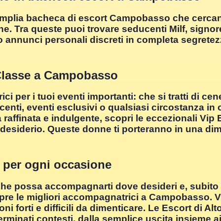
un'amplia bacheca di escort Campobasso che cerc
che. Tra queste puoi trovare seducenti Milf, sign
 annunci personali discreti in completa segrete
 Classe a Campobasso
er i tuoi eventi importanti: che si tratti di cene 
ucenti, eventi esclusivi o qualsiasi circostanza in
 raffinata e indulgente, scopri le eccezionali Vip
o desiderio. Queste donne ti porteranno in una d
 per ogni occasione
he possa accompagnarti dove desideri e, subito d
re le migliori accompagnatrici a Campobasso. Vis
 forti e difficili da dimenticare. Le Escort di Al
erminati contesti, dalla semplice uscita insieme 