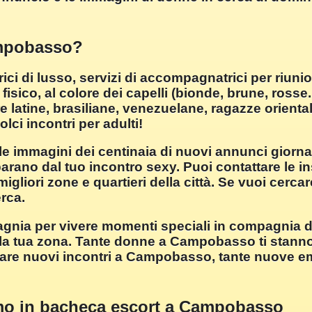
ampobasso?
 di lusso, servizi di accompagnatrici per riunion
sico, al colore dei capelli (bionde, brune, rosse..
e latine, brasiliane, venezuelane, ragazze oriental
ci incontri per adulti!
 le immagini dei centinaia di nuovi annunci giorna
parano dal tuo incontro sexy. Puoi contattare le in
iori zone e quartieri della città. Se vuoi cercar
erca.
a per vivere momenti speciali in compagnia di 
tua zona. Tante donne a Campobasso ti stanno c
 fare nuovi incontri a Campobasso, tante nuove emo
mo in bacheca escort a Campobasso