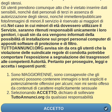
degli stessi.
Gli utenti prendono comunque atto che è vietato inserire dati
sensibili, nonchè dati personali di terzi in assenza di
autorizzazione degli stessi, nonchè immettere/pubblicare
foto/immagini di minori.Il servizio è riservato ai maggiori di
età.
Nel caso in cui minori di età dovessero utilizzare il
Servizio, saranno ritenuti responsabili unicamente i loro
genitori, i quali sin da ora vengono informati della
possibilità di installazione sui propri personal computer di
appositi software di protezione e di filtro.
TUTTOANNUNCI.ORG avvisa sin da ora gli utenti che la
violazione delle suindicate regole di condotta potrebbe
comportare l'esposizione a segnalazione dei trasgressori
alle competenti Autorità. Pertanto per proseguire, leggi e
accetta i seguenti punti:
Sono MAGGIORENNE, sono consapevole che gli
annunci possono contenere immagini o testi espliciti e
potenzialmente offensivi per alcuni; non mi sento offeso
da contenuti di carattere esplicitamente sessuale
Selezionando
ACCETTO
, dichiaro di sollevare
TuttoAnnunci.org
da qualsiasi responsabilità
ACCETTO