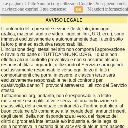
Le pagine di TuttoAnnunci.org utilizzano Cookie. Proseguendo nella
navigazione esprimi il tuo consenso.
Maggiori informazioni
OK
AVVISO LEGALE
I contenuti della presente sezione (testi, foto, immagini,
grafica, materiali audio e video, logotipi, link, URL ecc.), sono
immessi esclusivamente e autonomamente dagli utenti sotto
la loro piena ed esclusiva responsabilità.
L'inclusione degli stessi nel sito non comporta l'approvazione
o l'avallo da parte di TUTTOANNUNCI.ORG, il quale non
effettua alcun controllo preventivo e non si assume alcuna
responsabilità al riguardo; utilizzando il Servizio sarai quindi
esclusivamente responsabile verso ogni terzo di tutti i
comportamenti che porrai in essere; e ciascun terzo sarà
esclusivamente responsabile nei tuoi confronti per
qualsivoglia danno Ti provochi attraverso l'utilizzo del Servizio
stesso.
Tuttoannunci.org, pertanto, non è responsabile, a titolo
meramente esemplificativo e senza alcuna indicazione di
esaustività, della eventuale contrarietà all'ordine pubblico, al
buon costume e/o comunque alla morale degli annunci inseriti
dagli utenti, della non rispondenza al vero, del rispetto dei
diritti di proprietà intellettuale e/o industriale, della legalità,
della normativa in materia di privacy e/o di alcun altro aspetto