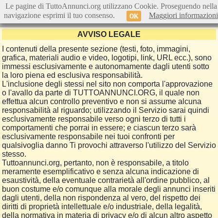
Le pagine di TuttoAnnunci.org utilizzano Cookie. Proseguendo nella
navigazione esprimi il tuo consenso.
Maggiori informazioni
OK
AVVISO LEGALE
I contenuti della presente sezione (testi, foto, immagini,
grafica, materiali audio e video, logotipi, link, URL ecc.), sono
immessi esclusivamente e autonomamente dagli utenti sotto
la loro piena ed esclusiva responsabilità.
L'inclusione degli stessi nel sito non comporta l'approvazione
o l'avallo da parte di TUTTOANNUNCI.ORG, il quale non
effettua alcun controllo preventivo e non si assume alcuna
responsabilità al riguardo; utilizzando il Servizio sarai quindi
esclusivamente responsabile verso ogni terzo di tutti i
comportamenti che porrai in essere; e ciascun terzo sarà
esclusivamente responsabile nei tuoi confronti per
qualsivoglia danno Ti provochi attraverso l'utilizzo del Servizio
stesso.
Tuttoannunci.org, pertanto, non è responsabile, a titolo
meramente esemplificativo e senza alcuna indicazione di
esaustività, della eventuale contrarietà all'ordine pubblico, al
buon costume e/o comunque alla morale degli annunci inseriti
dagli utenti, della non rispondenza al vero, del rispetto dei
diritti di proprietà intellettuale e/o industriale, della legalità,
della normativa in materia di privacy e/o di alcun altro aspetto