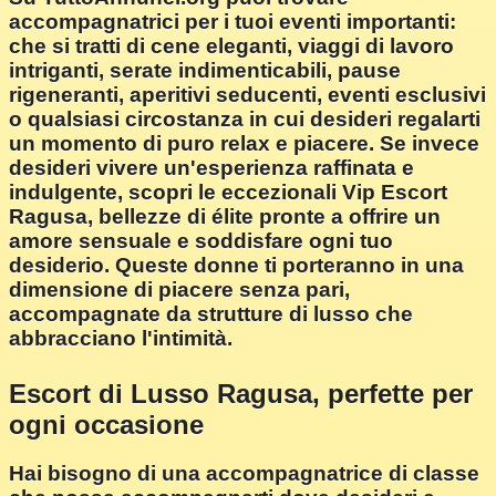
accompagnatrici per i tuoi eventi importanti:
che si tratti di cene eleganti, viaggi di lavoro
intriganti, serate indimenticabili, pause
rigeneranti, aperitivi seducenti, eventi esclusivi
o qualsiasi circostanza in cui desideri regalarti
un momento di puro relax e piacere. Se invece
desideri vivere un'esperienza raffinata e
indulgente, scopri le eccezionali Vip Escort
Ragusa, bellezze di élite pronte a offrire un
amore sensuale e soddisfare ogni tuo
desiderio. Queste donne ti porteranno in una
dimensione di piacere senza pari,
accompagnate da strutture di lusso che
abbracciano l'intimità.
Escort di Lusso Ragusa, perfette per
ogni occasione
Hai bisogno di una accompagnatrice di classe