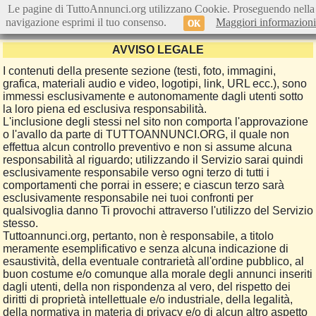
Le pagine di TuttoAnnunci.org utilizzano Cookie. Proseguendo nella
navigazione esprimi il tuo consenso.
Maggiori informazioni
OK
AVVISO LEGALE
I contenuti della presente sezione (testi, foto, immagini,
grafica, materiali audio e video, logotipi, link, URL ecc.), sono
immessi esclusivamente e autonomamente dagli utenti sotto
la loro piena ed esclusiva responsabilità.
L'inclusione degli stessi nel sito non comporta l'approvazione
o l'avallo da parte di TUTTOANNUNCI.ORG, il quale non
effettua alcun controllo preventivo e non si assume alcuna
responsabilità al riguardo; utilizzando il Servizio sarai quindi
esclusivamente responsabile verso ogni terzo di tutti i
comportamenti che porrai in essere; e ciascun terzo sarà
esclusivamente responsabile nei tuoi confronti per
qualsivoglia danno Ti provochi attraverso l'utilizzo del Servizio
stesso.
Tuttoannunci.org, pertanto, non è responsabile, a titolo
meramente esemplificativo e senza alcuna indicazione di
esaustività, della eventuale contrarietà all'ordine pubblico, al
buon costume e/o comunque alla morale degli annunci inseriti
dagli utenti, della non rispondenza al vero, del rispetto dei
diritti di proprietà intellettuale e/o industriale, della legalità,
della normativa in materia di privacy e/o di alcun altro aspetto