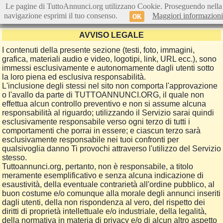
Le pagine di TuttoAnnunci.org utilizzano Cookie. Proseguendo nella
navigazione esprimi il tuo consenso.
Maggiori informazioni
OK
AVVISO LEGALE
I contenuti della presente sezione (testi, foto, immagini,
grafica, materiali audio e video, logotipi, link, URL ecc.), sono
immessi esclusivamente e autonomamente dagli utenti sotto
la loro piena ed esclusiva responsabilità.
L'inclusione degli stessi nel sito non comporta l'approvazione
o l'avallo da parte di TUTTOANNUNCI.ORG, il quale non
effettua alcun controllo preventivo e non si assume alcuna
responsabilità al riguardo; utilizzando il Servizio sarai quindi
esclusivamente responsabile verso ogni terzo di tutti i
comportamenti che porrai in essere; e ciascun terzo sarà
esclusivamente responsabile nei tuoi confronti per
qualsivoglia danno Ti provochi attraverso l'utilizzo del Servizio
stesso.
Tuttoannunci.org, pertanto, non è responsabile, a titolo
meramente esemplificativo e senza alcuna indicazione di
esaustività, della eventuale contrarietà all'ordine pubblico, al
buon costume e/o comunque alla morale degli annunci inseriti
dagli utenti, della non rispondenza al vero, del rispetto dei
diritti di proprietà intellettuale e/o industriale, della legalità,
della normativa in materia di privacy e/o di alcun altro aspetto