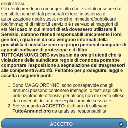
degli stessi.
Gli utenti prendono comunque atto che è vietato inserire dati
sensibili, nonchè dati personali di terzi in assenza di
autorizzazione degli stessi, nonchè immettere/pubblicare
foto/immagini di minori.Il servizio è riservato ai maggiori di
età.
Nel caso in cui minori di età dovessero utilizzare il
Servizio, saranno ritenuti responsabili unicamente i loro
genitori, i quali sin da ora vengono informati della
possibilità di installazione sui propri personal computer di
appositi software di protezione e di filtro.
TUTTOANNUNCI.ORG avvisa sin da ora gli utenti che la
violazione delle suindicate regole di condotta potrebbe
comportare l'esposizione a segnalazione dei trasgressori
alle competenti Autorità. Pertanto per proseguire, leggi e
accetta i seguenti punti:
Sono MAGGIORENNE, sono consapevole che gli
annunci possono contenere immagini o testi espliciti e
potenzialmente offensivi per alcuni; non mi sento offeso
da contenuti di carattere esplicitamente sessuale
Selezionando
ACCETTO
, dichiaro di sollevare
TuttoAnnunci.org
da qualsiasi responsabilità
ACCETTO